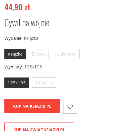
44,90
zł
Cywil na wojnie
Wydanie
:
Książka
Książka
E-book
Audiobook
Wymiary
:
125x195
125x195
135x215
KUP NA KSIAZKI.PL
KUP NA SWIATKSIAZKI.PL