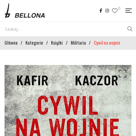
0
Główna
/
Kategorie
/
Książki
/
Militaria
/
Cywil na wojnie