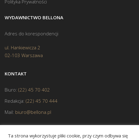
Polityka Prywatności
WYDAWNICTWO BELLONA
Adres do korespondencji
ul. Hankiewicza 2
02-103 Warszawa
KONTAKT
Biuro:
(22) 45 70 402
Redakcja:
(22) 45 70 444
Mail:
biuro@bellona.pl
Ta strona wykorzystuje pliki cookie, przy czym odbywa się