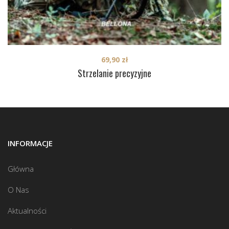
69,90
zł
Strzelanie precyzyjne
INFORMACJE
Główna
O Nas
Aktualności