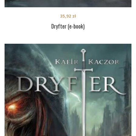
35,92
zł
Dryfter (e-book)