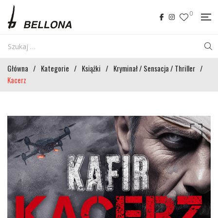
0
Główna
/
Kategorie
/
Książki
/
Kryminał / Sensacja / Thriller
/
Kacerz