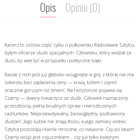
Opis
Opinie (0)
Kacerz to szósta część cyklu o pułkowniku Radosławie Sztylcu,
byłym oficerze służb specjalnych. Człowieku, który widział za
dużo, by wierzyć w przypadki i polityczne bajki.
Każde z nich jest już głęboko wciągnięte w grę, z której nie ma
odwrotu bez zapłacenia ceny — krwią, bólem i czymś
znacznie gorszym niż śmierć. Na horyzoncie pojawia się
Czarny — dawny towarzysz ze służb. Człowiek naznaczony
przeszłością, pełną brudnych spraw i nierozliczonych
rachunków. Nieprzewidywalny, bezwzględny, pozbawiony
złudzeń. Jego ludzie nie znają litości, a jego zamiary wobec
Sztylca pozostają równie mroczne, co niejasne. Czy po latach
Czarny wciąż jest sojusznikiem… czy już tylko kolejnym