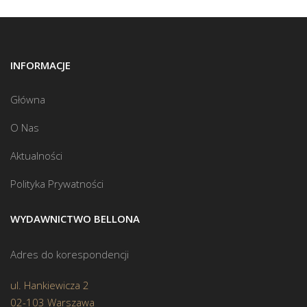
INFORMACJE
Główna
O Nas
Aktualności
Polityka Prywatności
WYDAWNICTWO BELLONA
Adres do korespondencji
ul. Hankiewicza 2
02-103 Warszawa