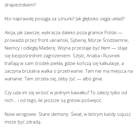
drapieżnikiem?
Kto naprawdę pociąga za sznurki? Jak głęboko sięga układ?
Akcja, jak zawsze, wykracza daleko poza granice Polski —
prowadzi przez front ukraiński, Syberię, Morze Śródziemne,
Niemcy i odległą Maderę. Wojna przestaje być tłem — staje
się bezpośrednim zagrożeniem. Sztylc, Anaba i Rusinek
trafiają w sam środek piekła, gdzie kończą się kalkulacje, a
zaczyna brutalna walka o przetrwanie. Tam nie ma miejsca na
wahanie. Tam strzela się, żeby żyć — albo ginie.
Czy uda im się wrócić w jednym kawałku? To zależy tylko od
nich… i od tego, ile jeszcze są gotowi poświęcić.
Nowi wrogowie. Stare demony. Świat, w którym każdy sojusz
może być zdradą.