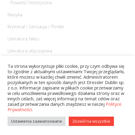
Powieść historyczna
Klasyka
Kryminał / Sensacja / Thriller
Literatura faktu
Literatura obyczajowa
Literatura popularnonaukowa
Ta strona wykorzystuje pliki cookie, przy czym odbywa się
to zgodnie z aktualnymi ustawieniami Twojej przeglądarki,
Militaria
które możesz w każdej chwili zmienić. Administratorem
pozyskanych w ten sposób danych jest Dressler Dublin sp.
Nauki humanistyczne
z o.o. Informacje zapisane w plikach cookie przetwarzamy
w celu umożliwienia prawidłowego działania strony oraz w
innych celach, zaś więcej informacji na temat celów oraz
Nauki ścisłe
zasad przetwarzania danych znajdziesz w naszej
Polityce
Prywatności
.
Poradniki
Ustawienia zaawansowane
Zezwól na wszystkie
Audiobooki