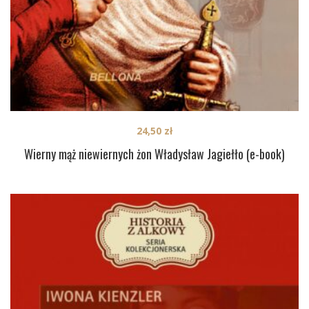
24,50
zł
Wierny mąż niewiernych żon Władysław Jagiełło (e-book)