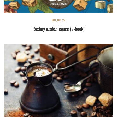
80,00
zł
Rośliny uzależniające (e-book)