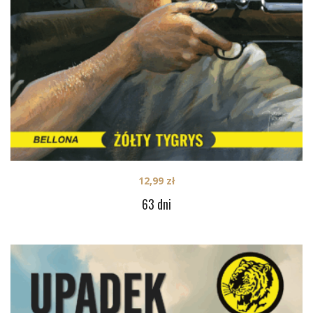
12,99
zł
63 dni