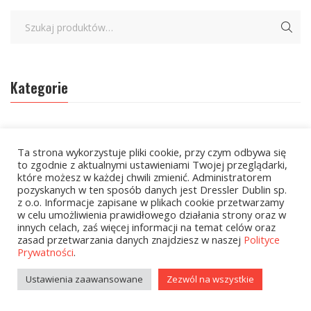
Kategorie
zobacz wszystkie
Ta strona wykorzystuje pliki cookie, przy czym odbywa się
Kolekcje Biedronka - 16.03.2026
to zgodnie z aktualnymi ustawieniami Twojej przeglądarki,
które możesz w każdej chwili zmienić. Administratorem
Wielcy Humaniści – 16.03.2026
pozyskanych w ten sposób danych jest Dressler Dublin sp.
z o.o. Informacje zapisane w plikach cookie przetwarzamy
w celu umożliwienia prawidłowego działania strony oraz w
Kolekcje Biedronka - 13.04.2026
innych celach, zaś więcej informacji na temat celów oraz
zasad przetwarzania danych znajdziesz w naszej
Polityce
Kolekcje Biedronka
Prywatności
.
Kolekcje Biedronka - 16.02.2026
Ustawienia zaawansowane
Zezwól na wszystkie
Wielcy Humaniści - 16.02.2026