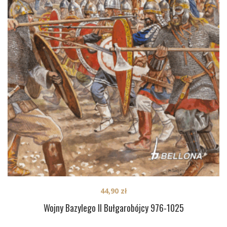
44,90
zł
Wojny Bazylego II Bułgarobójcy 976-1025