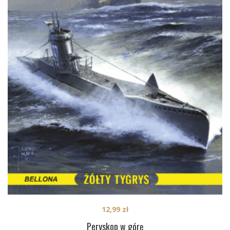
12,99
zł
Peryskop w górę