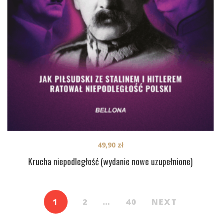
49,90
zł
Krucha niepodległość (wydanie nowe uzupełnione)
1
2
…
40
NEXT