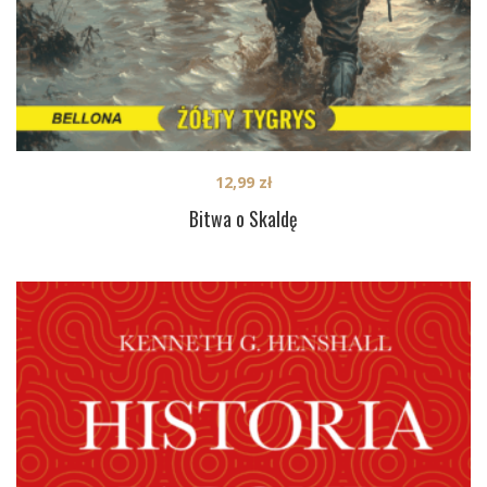
12,99
zł
Bitwa o Skaldę