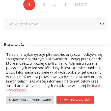
1
2
…
5
NEXT
Kategorie
Ta strona wykorzystuje pliki cookie, przy czym odbywa się
to zgodnie z aktualnymi ustawieniami Twojej przeglądarki,
zobacz wszystkie
które możesz w każdej chwili zmienić. Administratorem
pozyskanych w ten sposób danych jest Dressler Dublin sp.
Kolekcje Biedronka - 16.03.2026
z o.o. Informacje zapisane w plikach cookie przetwarzamy
w celu umożliwienia prawidłowego działania strony oraz w
innych celach, zaś więcej informacji na temat celów oraz
Wielcy Humaniści – 16.03.2026
zasad przetwarzania danych znajdziesz w naszej
Polityce
Prywatności
.
Kolekcje Biedronka - 13.04.2026
Ustawienia zaawansowane
Zezwól na wszystkie
Kolekcje Biedronka
Kolekcje Biedronka - 16.02.2026