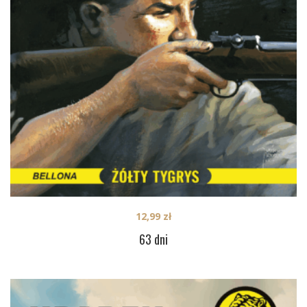
12,99
zł
63 dni