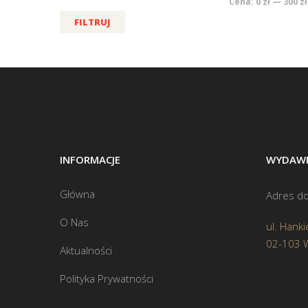
Cena:
0 zł
—
300 zł
FILTRUJ
INFORMACJE
WYDAWN
Główna
Adres do
O Nas
ul. Hanki
02-103 
Aktualności
Polityka Prywatności