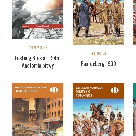
199,90
zł
44,90
zł
Festung Breslau 1945.
Paardeberg 1900
Anatomia bitwy