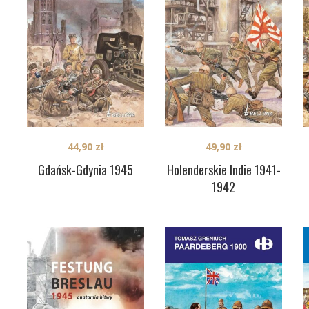
44,90
zł
49,90
zł
Gdańsk-Gdynia 1945
Holenderskie Indie 1941-
1942