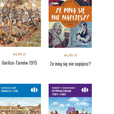
44,90
zł
44,90
zł
Gorlice-Tarnów 1915
Ze mną się nie napijesz?