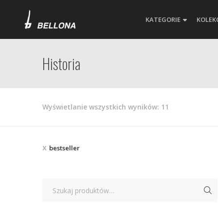
KATEGORIE
KOLEK
Historia
Posortowane
Wyświetlanie wszystkich wyników: 11
według
najnowszych
bestseller