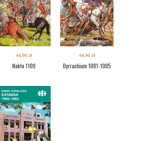
44,90
zł
44,90
zł
Nakło 1109
Dyrrachium 1081-1085