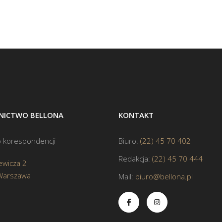
ICTWO BELLONA
KONTAKT
 korespondencji
Biuro:
(22) 45 70 402
Redakcja:
(22) 45 70 444
ewicza 2
Warszawa
Mail:
biuro@bellona.pl