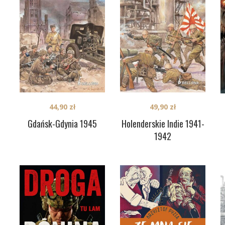
44,90
zł
49,90
zł
Gdańsk-Gdynia 1945
Holenderskie Indie 1941-
1942