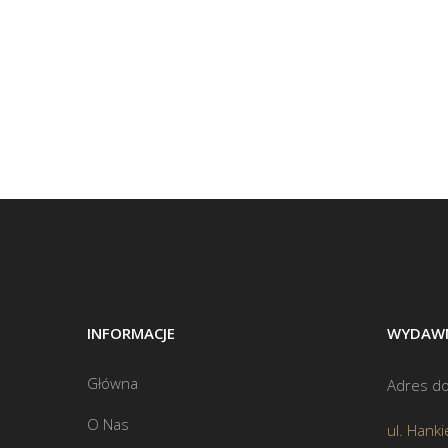
INFORMACJE
WYDAWN
Główna
Adres do
O Nas
ul. Hanki