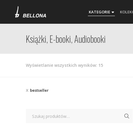
KATEGORIE
KOLEK
Książki, E-booki, Audiobooki
Posortowane
Wyświetlanie wszystkich wyników: 15
według
najnowszych
bestseller