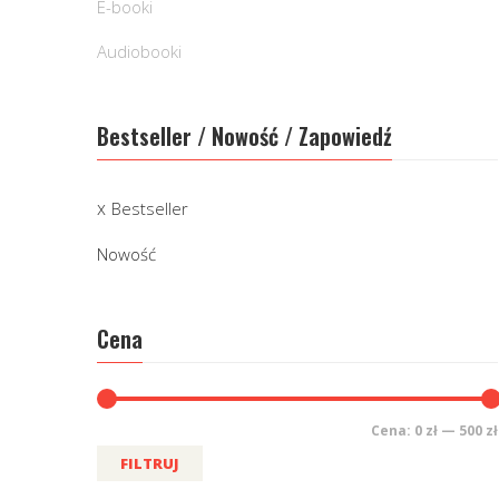
E-booki
Audiobooki
Bestseller / Nowość / Zapowiedź
Bestseller
Nowość
Cena
Cena:
0 zł
—
500 zł
FILTRUJ