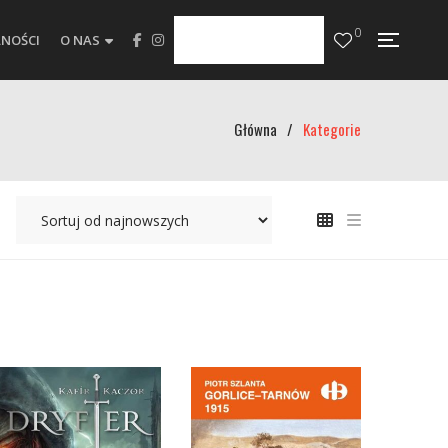
0
NOŚCI
O NAS
Główna
/
Kategorie