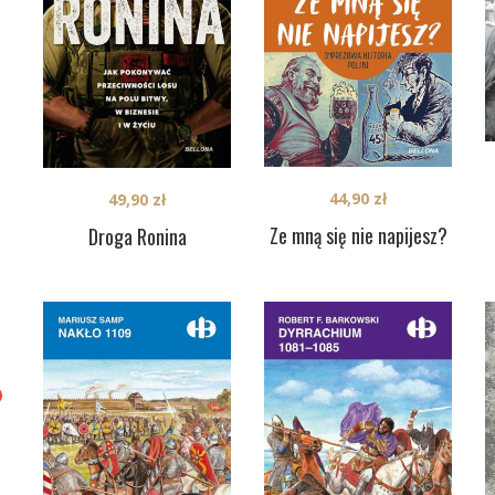
44,90
zł
49,90
zł
Ze mną się nie napijesz?
Droga Ronina