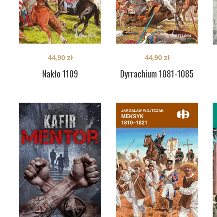
44,90
zł
44,90
zł
Nakło 1109
Dyrrachium 1081-1085