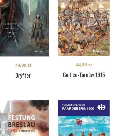
44,90
zł
44,90
zł
Gorlice-Tarnów 1915
Dryfter