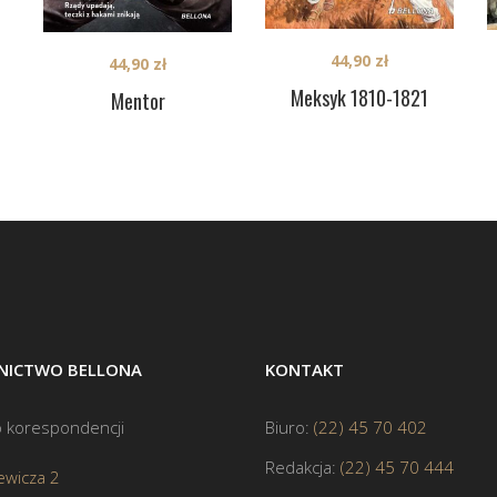
44,90
zł
44,90
zł
Meksyk 1810-1821
Mentor
ICTWO BELLONA
KONTAKT
 korespondencji
Biuro:
(22) 45 70 402
Redakcja:
(22) 45 70 444
ewicza 2