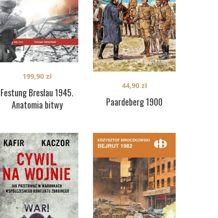
199,90
zł
44,90
zł
Festung Breslau 1945.
Paardeberg 1900
Anatomia bitwy