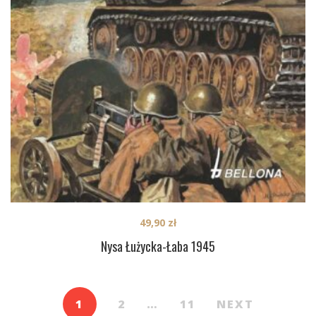
49,90
zł
Nysa Łużycka-Łaba 1945
1
2
…
11
NEXT