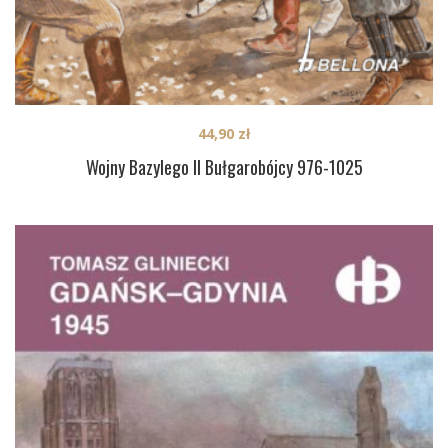
44,90
zł
Wojny Bazylego II Bułgarobójcy 976-1025