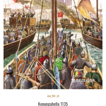
44,90
zł
Konungahella 1135