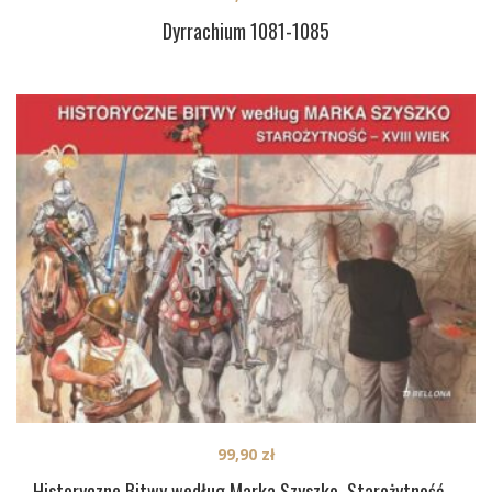
Dyrrachium 1081-1085
99,90
zł
Historyczne Bitwy według Marka Szyszko. Starożytność –