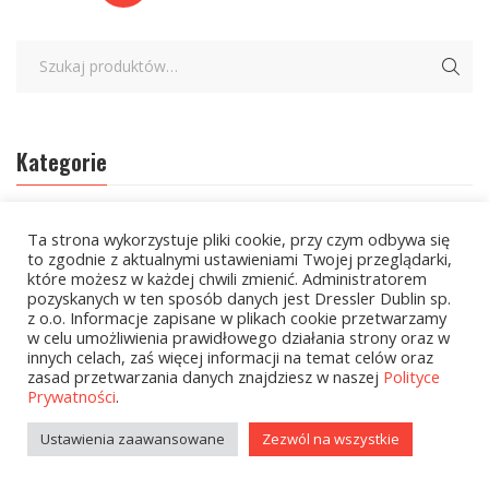
Kategorie
zobacz wszystkie
Ta strona wykorzystuje pliki cookie, przy czym odbywa się
to zgodnie z aktualnymi ustawieniami Twojej przeglądarki,
Kolekcje Biedronka
które możesz w każdej chwili zmienić. Administratorem
pozyskanych w ten sposób danych jest Dressler Dublin sp.
z o.o. Informacje zapisane w plikach cookie przetwarzamy
Kolekcje Biedronka - 16.02.2026
w celu umożliwienia prawidłowego działania strony oraz w
innych celach, zaś więcej informacji na temat celów oraz
Wielcy Humaniści - 16.02.2026
zasad przetwarzania danych znajdziesz w naszej
Polityce
Prywatności
.
Wielcy Humaniści – 02.03.2026
Ustawienia zaawansowane
Zezwól na wszystkie
Kolekcje Biedronka - 16.03.2026