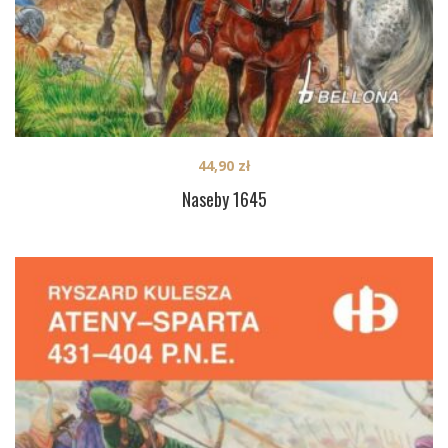
44,90
zł
Naseby 1645