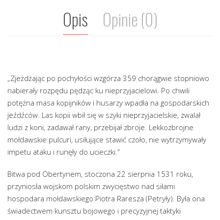
Opis
Opinie (0)
„Zjeżdżając po pochyłości wzgórza 359 chorągwie stopniowo
nabierały rozpędu pędząc ku nieprzyjacielowi. Po chwili
potężna masa kopijników i husarzy wpadła na gospodarskich
jeźdźców. Las kopii wbił się w szyki nieprzyjacielskie, zwalał
ludzi z koni, zadawał rany, przebijał zbroje. Lekkozbrojne
mołdawskie pulcuri, usiłujące stawić czoło, nie wytrzymywały
impetu ataku i runęły do ucieczki.”
Bitwa pod Obertynem, stoczona 22 sierpnia 1531 roku,
przyniosła wojskom polskim zwycięstwo nad siłami
hospodara mołdawskiego Piotra Raresza (Petryły). Była ona
świadectwem kunsztu bojowego i precyzyjnej taktyki