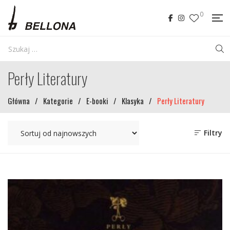
0
Perły Literatury
Główna
/
Kategorie
/
E-booki
/
Klasyka
/
Perły Literatury
Filtry