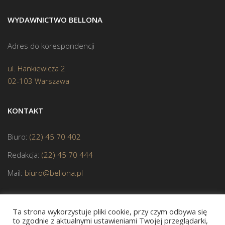
WYDAWNICTWO BELLONA
Adres do korespondencji
ul. Hankiewicza 2
02-103 Warszawa
KONTAKT
Biuro:
(22) 45 70 402
Redakcja:
(22) 45 70 444
Mail:
biuro@bellona.pl
Ta strona wykorzystuje pliki cookie, przy czym odbywa się
to zgodnie z aktualnymi ustawieniami Twojej przeglądarki,