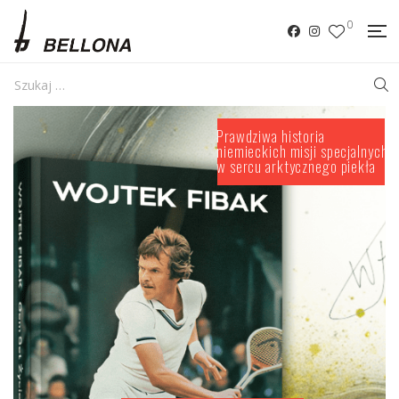
0
P
r
a
w
d
z
i
w
a
h
i
s
t
o
r
i
a
n
i
e
m
i
e
c
k
i
c
h
m
i
s
j
i
s
p
e
c
j
a
l
n
y
c
h
w
s
e
r
c
u
a
r
k
t
y
c
z
n
e
g
o
p
i
e
k
ł
a