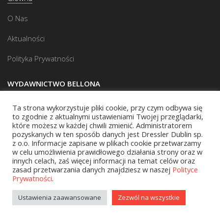
O Nas
Aktualności
Polityka Prywatności
WYDAWNICTWO BELLONA
Ta strona wykorzystuje pliki cookie, przy czym odbywa się
Adres do korespondencji
to zgodnie z aktualnymi ustawieniami Twojej przeglądarki,
które możesz w każdej chwili zmienić. Administratorem
ul. Hankiewicza 2
pozyskanych w ten sposób danych jest Dressler Dublin sp.
z o.o. Informacje zapisane w plikach cookie przetwarzamy
02-103 Warszawa
w celu umożliwienia prawidłowego działania strony oraz w
innych celach, zaś więcej informacji na temat celów oraz
zasad przetwarzania danych znajdziesz w naszej
Polityce
KONTAKT
Prywatności
.
Ustawienia zaawansowane
Zezwól na wszystkie
Biuro:
(22) 45 70 402
Redakcja:
(22) 45 70 444