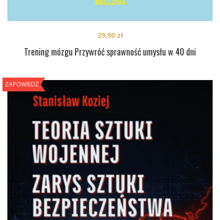
29,90
zł
Trening mózgu Przywróć sprawność umysłu w 40 dni
ZAPOWIEDŹ