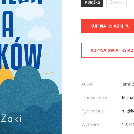
Książka
E-book
KUP NA KSIAZKI.PL
KUP NA SWIATKSIAZ
Autor:
Jamil 
Tłumaczenie
Micha
Typ okładki
miękk
Wymiary
125×