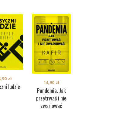
4,90
zł
14,90
zł
10,00
zł
zni ludzie
Pandemia. Jak
Jak uchronić się
przetrwać i nie
przed
zwariować
koronawirusem
SARS-CoV-2