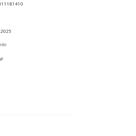
311181410
.2025
niki