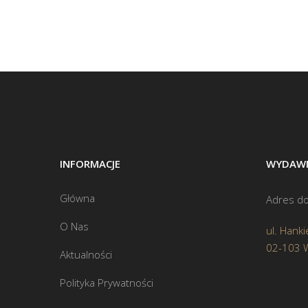
INFORMACJE
WYDAWN
Główna
Adres do
O Nas
ul. Hanki
02-103 
Aktualności
Polityka Prywatności