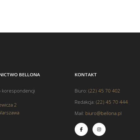
ICTWO BELLONA
KONTAKT
 korespondencji
Biuro:
(22) 45 70 402
Redakcja:
(22) 45 70 444
ewicza 2
Warszawa
Mail:
biuro@bellona.pl