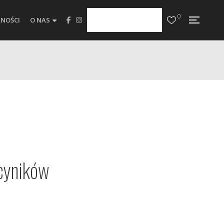
0
NOŚCI
O NAS
 cyników