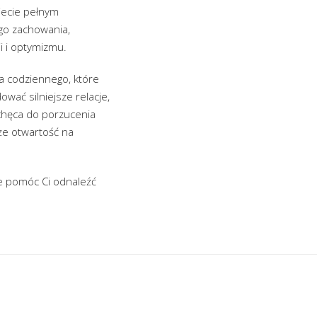
wiecie pełnym
ego zachowania,
i i optymizmu.
ia codziennego, które
ować silniejsze relacje,
chęca do porzucenia
że otwartość na
że pomóc Ci odnaleźć