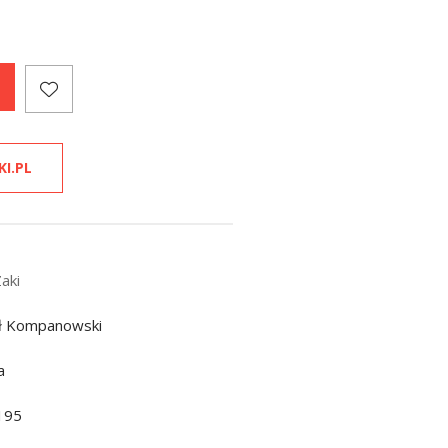
KI.PL
Zaki
ł Kompanowski
a
195