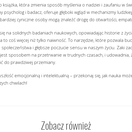
to książka, która zmienia sposób myślenia o nadziei i zaufaniu w ś
ony psycholog i badacz, oferuje głęboki wgląd w mechanizmy ludzki
bardziej cyniczne osoby mogą znaleźć drogę do otwartości, empati
się na solidnych badaniach naukowych, opowiadając historie z życ
 to coś więcej niż tylko naiwność. To narzędzie, które pozwala bud
społeczeństwa i głębsze poczucie sensu w naszym życiu. Zaki za
 jest sposobem na przetrwanie w trudnych czasach, i udowadnia, 
ić do prawdziwej przemiany.
szłość emocjonalną i intelektualną – przekonaj się, jak nauka mo
zych chwilach!
Zobacz również