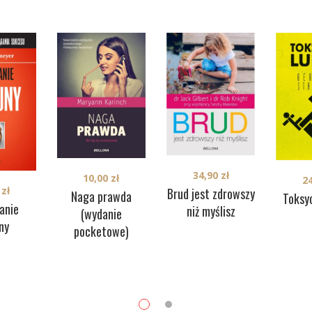
34,90
zł
10,00
zł
2
9
zł
Brud jest zdrowszy
Naga prawda
Toksyc
anie
niż myślisz
(wydanie
ny
pocketowe)