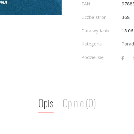
EAN
9788
Liczba stron
368
Data wydania
18.06
Kategoria:
Porad
Podziel się
Opis
Opinie (0)