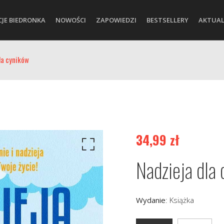
CJE BIEDRONKA
NOWOŚCI
ZAPOWIEDZI
BESTSELLERY
AKTUAL
la cyników
34,99
zł
Nadzieja dla
Wydanie
:
Książka