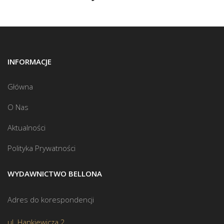
INFORMACJE
Główna
O Nas
Aktualności
Polityka Prywatności
WYDAWNICTWO BELLONA
Adres do korespondencji
ul. Hankiewicza 2