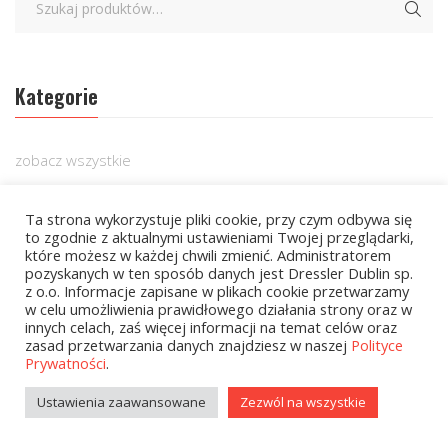
Kategorie
zobacz wszystkie
Kolekcje Biedronka
Ta strona wykorzystuje pliki cookie, przy czym odbywa się
to zgodnie z aktualnymi ustawieniami Twojej przeglądarki,
Kolekcje Biedronka - 16.02.2026
które możesz w każdej chwili zmienić. Administratorem
pozyskanych w ten sposób danych jest Dressler Dublin sp.
Wielcy Humaniści - 16.02.2026
z o.o. Informacje zapisane w plikach cookie przetwarzamy
w celu umożliwienia prawidłowego działania strony oraz w
Wielcy Humaniści – 02.03.2026
innych celach, zaś więcej informacji na temat celów oraz
zasad przetwarzania danych znajdziesz w naszej
Polityce
Kolekcje Biedronka - 16.03.2026
Prywatności
.
Wielcy Humaniści – 16.03.2026
Ustawienia zaawansowane
Zezwól na wszystkie
Kolekcje Biedronka - 13.04.2026