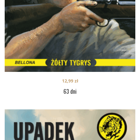
12,99
zł
63 dni