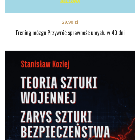
29,90
zł
Trening mózgu Przywróć sprawność umysłu w 40 dni