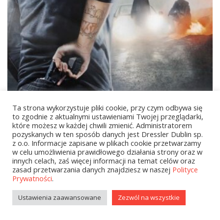
Ta strona wykorzystuje pliki cookie, przy czym odbywa się
to zgodnie z aktualnymi ustawieniami Twojej przeglądarki,
które możesz w każdej chwili zmienić. Administratorem
pozyskanych w ten sposób danych jest Dressler Dublin sp.
39,90
zł
z o.o. Informacje zapisane w plikach cookie przetwarzamy
w celu umożliwienia prawidłowego działania strony oraz w
Hajlajf. Czysta prawda o brudnej służbie
innych celach, zaś więcej informacji na temat celów oraz
zasad przetwarzania danych znajdziesz w naszej
Polityce
Prywatności
.
1
2
NEXT
Ustawienia zaawansowane
Zezwól na wszystkie