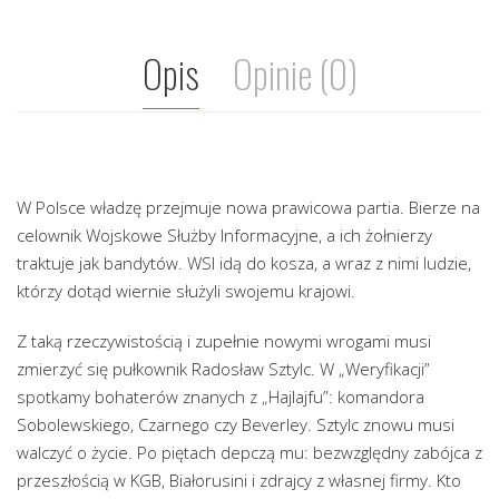
Opis
Opinie (0)
W Polsce władzę przejmuje nowa prawicowa partia. Bierze na
celownik Wojskowe Służby Informacyjne, a ich żołnierzy
traktuje jak bandytów. WSI idą do kosza, a wraz z nimi ludzie,
którzy dotąd wiernie służyli swojemu krajowi.
Z taką rzeczywistością i zupełnie nowymi wrogami musi
zmierzyć się pułkownik Radosław Sztylc. W „Weryfikacji”
spotkamy bohaterów znanych z „Hajlajfu”: komandora
Sobolewskiego, Czarnego czy Beverley. Sztylc znowu musi
walczyć o życie. Po piętach depczą mu: bezwzględny zabójca z
przeszłością w KGB, Białorusini i zdrajcy z własnej firmy. Kto