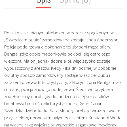
Po suto zakrapianym alkoholem wieczorze spędzonym w
„Szwedzkim pubie” zamordowana zostaje Linda Andersson.
Policja podejrzewa o dokonanie tej zbrodni męża ofiary,
Bengta, gdyż oboje małżonkowie pokłócili się ostro tego
wieczora. Ma on jednak dobre alibi, więc szybko zostaje
wypuszczony z aresztu. Kiedy kilka dni później w podobnie
okrutny sposób zamordowany zostaje właściciel pubu i
zarazem przewodnik turystyczny, z którym żona Bentga miała
romans, policja znów go podejrzewa. Śledztwo przybiera
zupełnie inny obrót, gdy dochodzi do całej serii ataków
bombowych na ośrodki turystyczne na Gran Canarii.
Szwedzka dziennikarka Sara Moberg próbuje wraz ze swoim
przyjacielem, norweskim byłym policjantem, Kristianem Wede,
na własną rękę wyjaśnić te wszystkie zagadkowe incydenty.