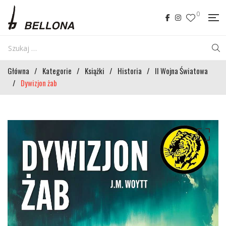
0
Główna
/
Kategorie
/
Książki
/
Historia
/
II Wojna Światowa
/
Dywizjon żab