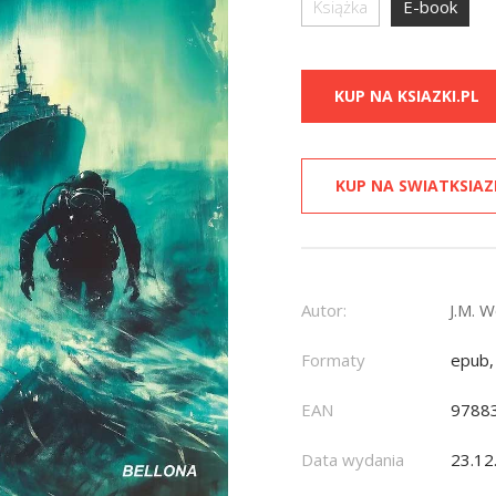
Książka
E-book
KUP NA KSIAZKI.PL
KUP NA SWIATKSIAZ
Autor:
J.M. 
Formaty
epub,
EAN
9788
Data wydania
23.12