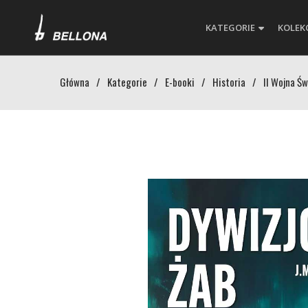
KATEGORIE
KOLEK
Główna
/
Kategorie
/
E-booki
/
Historia
/
II Wojna Ś