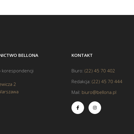
ICTWO BELLONA
KONTAKT
 korespondencji
Biuro:
(22) 45 70 402
Redakcja:
(22) 45 70 444
ewicza 2
Warszawa
Mail:
biuro@bellona.pl