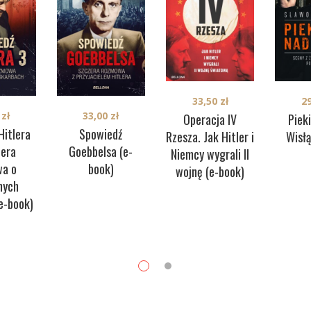
33,50
zł
2
0
zł
33,00
zł
Operacja IV
Piek
Hitlera
Spowiedź
Rzesza. Jak Hitler i
Wisłą
zera
Goebbelsa (e-
Niemcy wygrali II
a o
book)
wojnę (e-book)
nych
e-book)