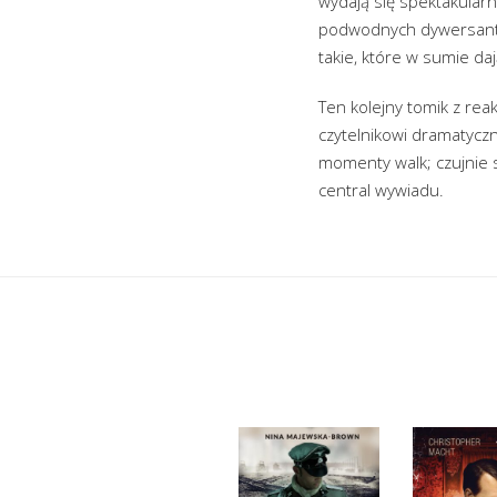
wydają się spektakularn
podwodnych dywersantów
takie, które w sumie da
Ten kolejny tomik z re
czytelnikowi dramatycz
momenty walk; czujnie 
central wywiadu.