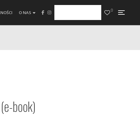
0
NOŚCI
O NAS
 (e-book)