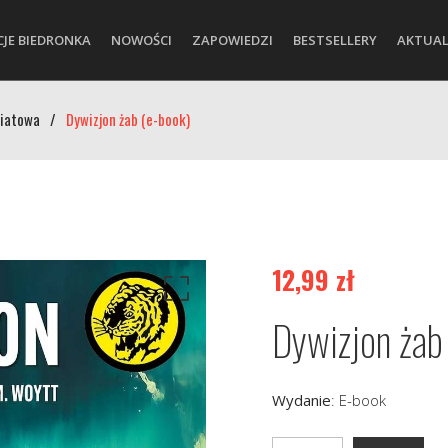
CJE BIEDRONKA
NOWOŚCI
ZAPOWIEDZI
BESTSELLERY
AKTUAL
wiatowa
/
Dywizjon żab (e-book)
12,99
zł
Dywizjon żab
Wydanie
:
E-book