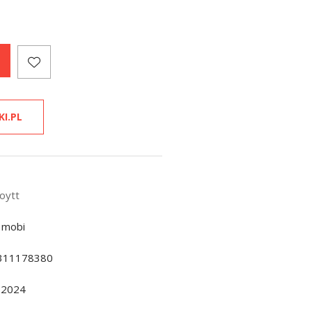
KI.PL
Woytt
 mobi
311178380
.2024