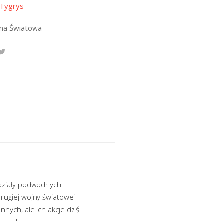
 Tygrys
jna Światowa
ddziały podwodnych
rugiej wojny światowej
nych, ale ich akcje dziś