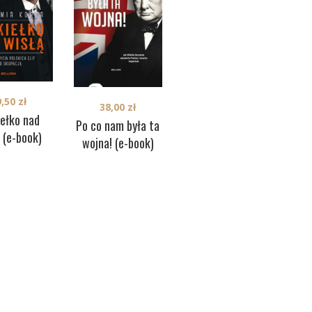
9,50
zł
38,00
zł
iełko nad
28,90
zł
Po co nam była ta
Skr
Polacy są najlepsi.
 (e-book)
wojna! (e-book)
Wspomnienia
kanadyjczyka z
Dywizjonu 303 (e-
book)