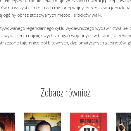
e. Niniejszy tomik nie relacjonuje wszystkich operacji przeprowad
 na wszystkich teatrach minionej wojny, przedstawia jednak najb
ją ogólny obraz stosowanych metod i środków walki.
aktywowanego legendarnego cyklu wydawniczego wydawnictwa Bello
ne wydarzenia największych zmagań wojennych w historii; przeło
strzeżone tajemnice pól bitewnych, dyplomatycznych gabinetów, g
Zobacz również