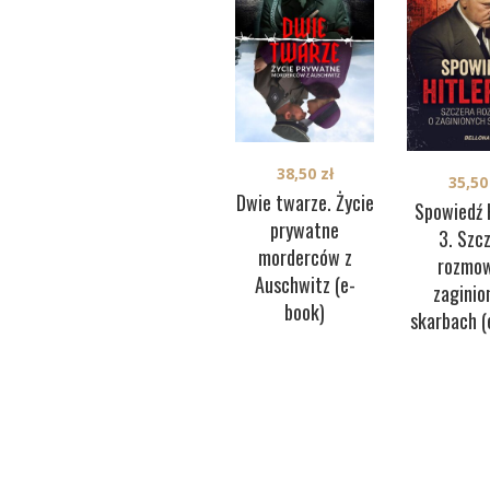
38,50
zł
35,5
Dwie twarze. Życie
Spowiedź 
prywatne
3. Szc
morderców z
rozmow
Auschwitz (e-
zaginio
book)
skarbach (