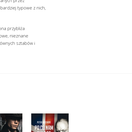
zanych przez
ardziej typowe z nich,
na przybliża
mowe, nieznane
łównych sztabów i