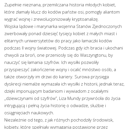
Zupełnie nieznana, przemilczana historia młodych kobiet,
które złamały klucz do kodów państw osi, pomogły aliantom
wygrać wojnę i zrewolucjonizowały kryptoanalizę.
Wojska lądowe i marynarka wojenna Stanów Zjednoczonych
zwerbowały ponad dziesięć tysięcy kobiet z małych miast i
elitarnych uniwersytetów do pracy jako łamaczki kodów
podczas II wojny światowej. Podczas gdy ich bracia i ukochani
chwycili za broń, one przeniosły się do Waszyngtonu, by
nauczyć się łamania szyfrów. Ich wysiłki pozwoliły
przyspieszyć zakończenie wojny i ocalić mnóstwo osób, a
także otworzyły im drzwi do kariery. Surowa przysięga
dyskrecji niemalże wymazała ich wysiłki z historii, jednak teraz,
dzięki imponującym badaniom i wywiadom z ocalałymi
„dziewczynami od szyfrów”, Liza Mundy przywróciła do życia
intrygującą i pełną życia historię o odwadze, służbie i
osiągnięciach naukowych.
Niezależnie od tego, z jak różnych pochodziły środowisk,
kobiety, które spełniały wymagania postawione przez