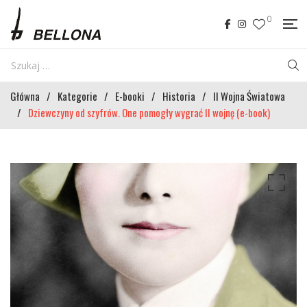
0
Główna
/
Kategorie
/
E-booki
/
Historia
/
II Wojna Światowa
/
Dziewczyny od szyfrów. One pomogły wygrać II wojnę (e-book)