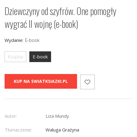
Dziewczyny od szyfrów. One pomogły
wygrać II wojnę (e-book)
Wydanie
:
E-book
Książka
E-book
KUP NA SWIATKSIAZKI.PL
Autor:
Liza Mundy
Tłumaczenie:
Waluga Grażyna