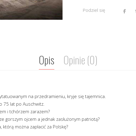
Podziel się
Opis
Opinie (0)
atuowanym na przedramieniu, kryje się tajemnica.
o 75 lat po Auschwitz.
em i tchórzem zarazem?
ze gorszym ojcem a jednak zasłużonym patriotą?
a, którą można zapłacić za Polskę?