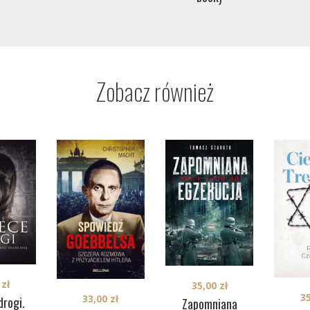
Zobacz również
0
zł
35,00
zł
3
33,00
zł
drogi.
Zapomniana