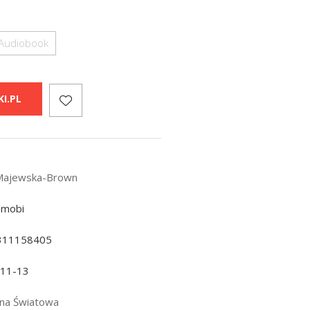
Audiobook
I.PL
Majewska-Brown
 mobi
311158405
-11-13
jna Światowa