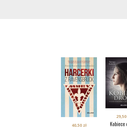
29,5
Kobiece 
40,50
zł