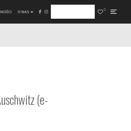
0
NOŚCI
O NAS
Auschwitz (e-