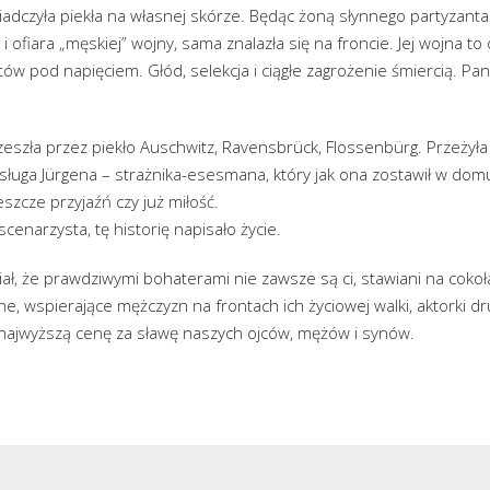
dczyła piekła na własnej skórze. Będąc żoną słynnego partyzanta A
i ofiara „męskiej” wojny, sama znalazła się na froncie. Jej wojna t
ów pod napięciem. Głód, selekcja i ciągłe zagrożenie śmiercią. Pani
zeszła przez piekło Auschwitz, Ravensbrück, Flossenbürg. Przeżyła
ługa Jürgena – strażnika-esesmana, który jak ona zostawił w domu
jeszcze przyjaźń czy już miłość.
cenarzysta, tę historię napisało życie.
ał, że prawdziwymi bohaterami nie zawsze są ci, stawiani na cokoł
ne, wspierające mężczyzn na frontach ich życiowej walki, aktorki dr
y najwyższą cenę za sławę naszych ojców, mężów i synów.