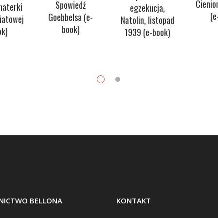
Cienio
Spowiedź
haterki
egzekucja,
(e
Goebbelsa (e-
wiatowej
Natolin, listopad
book)
ok)
1939 (e-book)
ICTWO BELLONA
KONTAKT