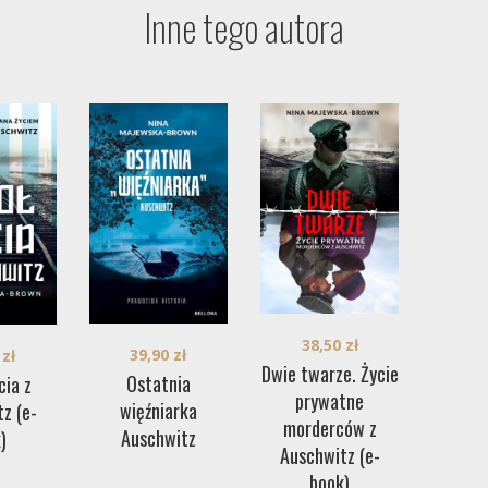
Inne tego autora
38,50
zł
39,90
zł
0
zł
Dwie twarze. Życie
Ostatnia
cia z
prywatne
więźniarka
z (e-
morderców z
Auschwitz
)
Auschwitz (e-
book)