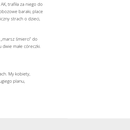
K, trafiła za niego do
o obozowe baraki, place
czny strach o dzieci,
 „marsz śmierci” do
 dwie małe córeczki.
ach. My kobiety,
ugiego planu,