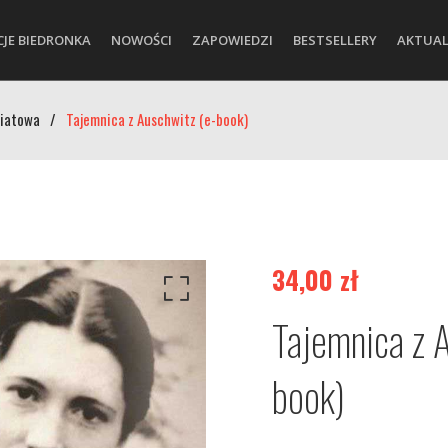
CJE BIEDRONKA
NOWOŚCI
ZAPOWIEDZI
BESTSELLERY
AKTUAL
wiatowa
/
Tajemnica z Auschwitz (e-book)
34,00
zł
Tajemnica z 
book)