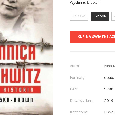
Wydanie
:
E-book
Książka
E-book
KUP NA SWIATKSIAZK
Autor:
Nina 
Formaty:
epub,
EAN:
9788
Data wydania:
2019
Kategoria:
II Wo