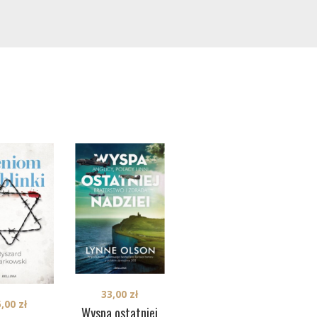
33,00
zł
5,00
zł
28,90
zł
Wyspa ostatniej