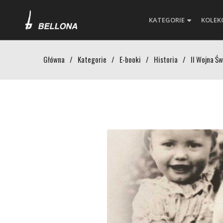
KATEGORIE
KOLEK
Główna
/
Kategorie
/
E-booki
/
Historia
/
II Wojna Ś