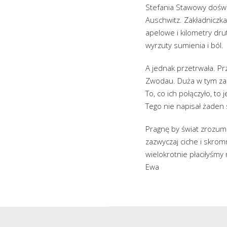
Stefania Stawowy doświa
Auschwitz. Zakładniczka 
apelowe i kilometry drut
wyrzuty sumienia i ból.
A jednak przetrwała. Pr
Zwodau. Duża w tym zas
To, co ich połączyło, to 
Tego nie napisał żaden s
Pragnę by świat zrozumi
zazwyczaj ciche i skrom
wielokrotnie płaciłyśm
Ewa