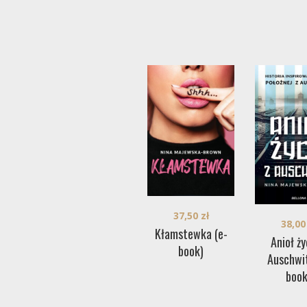
37,50
zł
38,0
Kłamstewka (e-
Anioł ży
book)
Auschwit
book