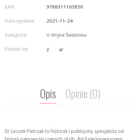
EAN:
9788311163850
Data wydania:
2021-11-24
Kategoria:
II Wojna Światowa
Podziel się
Opis
Opinie (0)
Dr Leszek Pietrzak to historyk i publicysta, specjalista od
historii najnowszej i tajnych służb. Był funkcjonariuszem