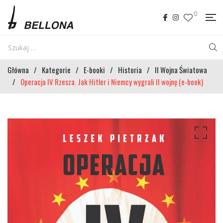
0
Główna
/
Kategorie
/
E-booki
/
Historia
/
II Wojna Światowa
/
Operacja IV Rzesza. Jak Hitler i Niemcy wygrali II wojnę (e-book)