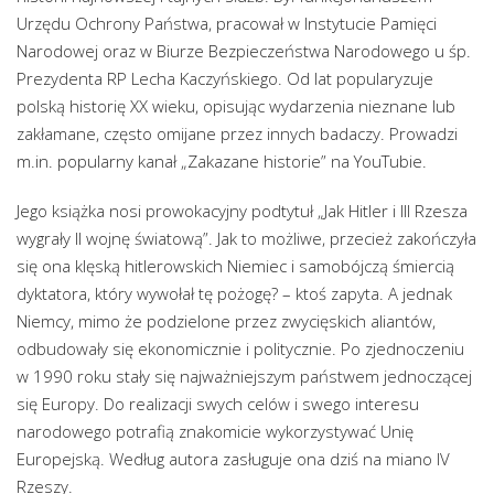
Urzędu Ochrony Państwa, pracował w Instytucie Pamięci
Narodowej oraz w Biurze Bezpieczeństwa Narodowego u śp.
Prezydenta RP Lecha Kaczyńskiego. Od lat popularyzuje
polską historię XX wieku, opisując wydarzenia nieznane lub
zakłamane, często omijane przez innych badaczy. Prowadzi
m.in. popularny kanał „Zakazane historie” na YouTubie.
Jego książka nosi prowokacyjny podtytuł „Jak Hitler i III Rzesza
wygrały II wojnę światową”. Jak to możliwe, przecież zakończyła
się ona klęską hitlerowskich Niemiec i samobójczą śmiercią
dyktatora, który wywołał tę pożogę? – ktoś zapyta. A jednak
Niemcy, mimo że podzielone przez zwycięskich aliantów,
odbudowały się ekonomicznie i politycznie. Po zjednoczeniu
w 1990 roku stały się najważniejszym państwem jednoczącej
się Europy. Do realizacji swych celów i swego interesu
narodowego potrafią znakomicie wykorzystywać Unię
Europejską. Według autora zasługuje ona dziś na miano IV
Rzeszy.