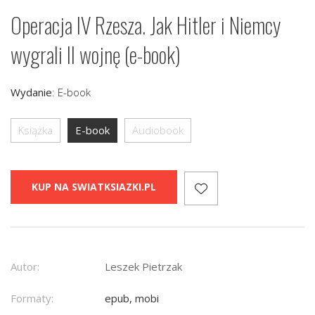
Operacja IV Rzesza. Jak Hitler i Niemcy
wygrali II wojnę (e-book)
Wydanie
:
E-book
Książka
E-book
Audiobook
KUP NA SWIATKSIAZKI.PL
Autor:
Leszek Pietrzak
Formaty:
epub, mobi