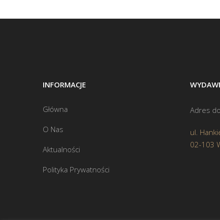
INFORMACJE
WYDAWN
Główna
Adres do
O Nas
ul. Hanki
02-103 
Aktualności
Polityka Prywatności