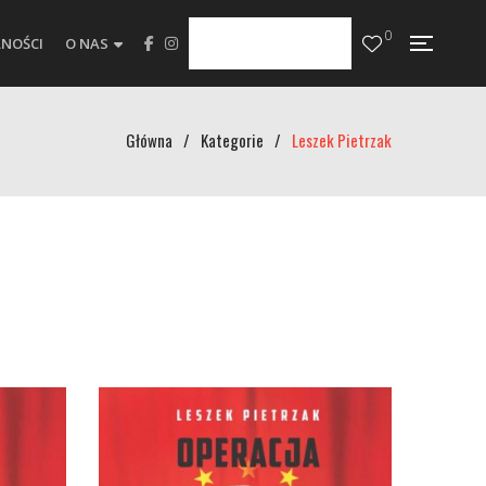
0
NOŚCI
O NAS
Główna
/
Kategorie
/
Leszek Pietrzak