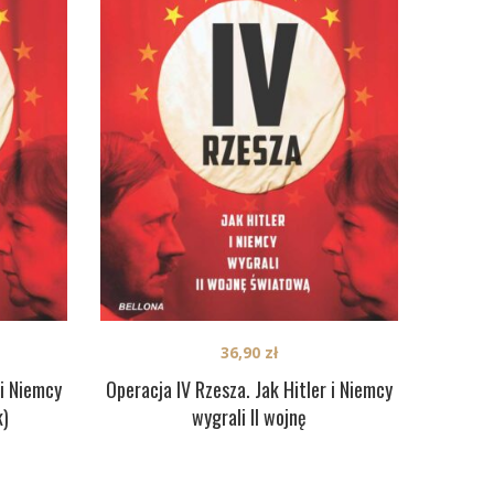
36,90
zł
 i Niemcy
Operacja IV Rzesza. Jak Hitler i Niemcy
k)
wygrali II wojnę