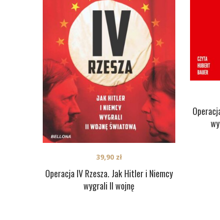
Operacja
wy
39,90
zł
Operacja IV Rzesza. Jak Hitler i Niemcy
wygrali II wojnę