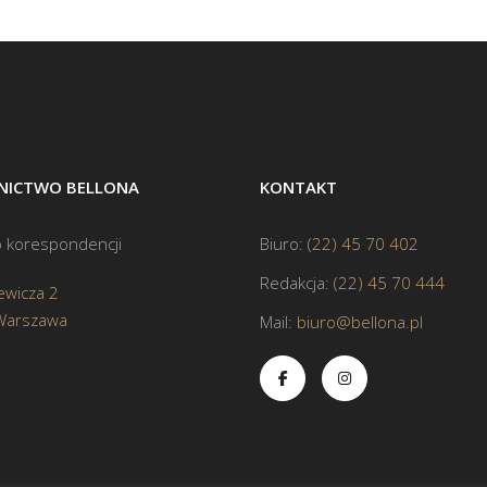
ICTWO BELLONA
KONTAKT
 korespondencji
Biuro:
(22) 45 70 402
Redakcja:
(22) 45 70 444
ewicza 2
Warszawa
Mail:
biuro@bellona.pl