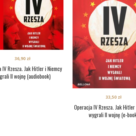
36,90
zł
 IV Rzesza. Jak Hitler i Niemcy
grali II wojnę (audiobook)
33,50
zł
Operacja IV Rzesza. Jak Hitler
wygrali II wojnę (e-boo