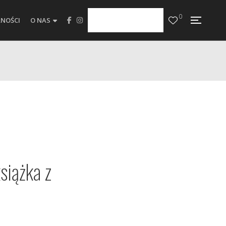
0
NOŚCI
O NAS
siążka z