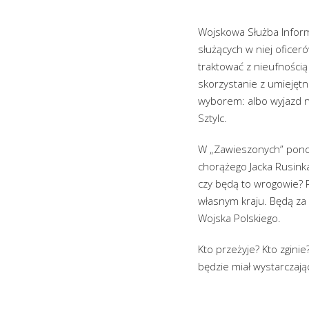
Wojskowa Służba Inform
służących w niej oficer
traktować z nieufnością
skorzystanie z umiejętno
wyborem: albo wyjazd na
Sztylc.
W „Zawieszonych” pono
chorążego Jacka Rusinka
czy będą to wrogowie? R
własnym kraju. Będą za 
Wojska Polskiego.
Kto przeżyje? Kto zgini
będzie miał wystarczają