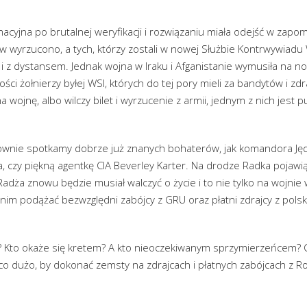
acyjna po brutalnej weryfikacji i rozwiązaniu miała odejść w zap
ów wyrzucono, a tych, którzy zostali w nowej Służbie Kontrwywiad
 i z dystansem. Jednak wojna w Iraku i Afganistanie wymusiła na 
ści żołnierzy byłej WSI, których do tej pory mieli za bandytów i zdr
 wojnę, albo wilczy bilet i wyrzucenie z armii, jednym z nich jest
wnie spotkamy dobrze już znanych bohaterów, jak komandora Jęd
, czy piękną agentkę CIA Beverley Karter. Na drodze Radka pojawią
adża znowu będzie musiał walczyć o życie i to nie tylko na wojnie w
nim podążać bezwzględni zabójcy z GRU oraz płatni zdrajcy z polskic
e? Kto okaże się kretem? A kto nieoczekiwanym sprzymierzeńcem? Czy
co dużo, by dokonać zemsty na zdrajcach i płatnych zabójcach z Ro