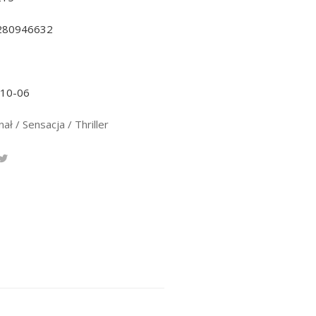
280946632
-10-06
ał / Sensacja / Thriller