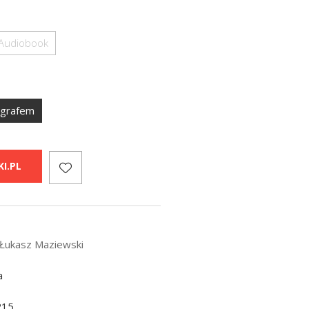
Audiobook
ografem
I.PL
Łukasz Maziewski
a
215