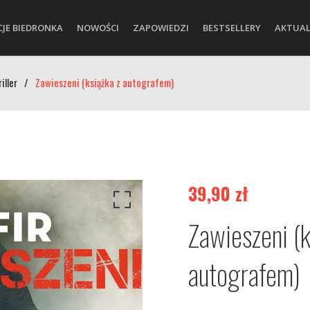
CJE BIEDRONKA
NOWOŚCI
ZAPOWIEDZI
BESTSELLERY
AKTUAL
iller
/
Zawieszeni (książka z autografem)
39,90
zł
Zawieszeni (k
autografem)