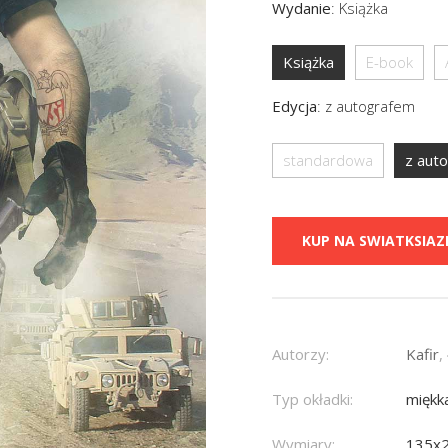
Wydanie
:
Książka
Książka
E-book
Edycja
:
z autografem
standardowa
z aut
KUP NA SWIATKSIAZK
Autorzy:
Kafir
,
Typ okładki:
miękk
Wymiary:
135x