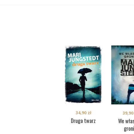
34,90
zł
39,9
Druga twarz
We wła
gron