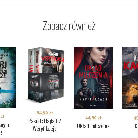
Zobacz również
54,90
zł
0
zł
44,90
zł
4
Pakiet: Hajlajf /
snym
Układ milczenia
K
Weryfikacja
ie