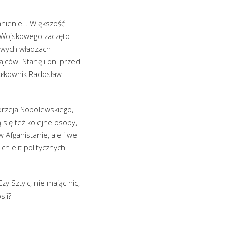
omnienie… Większość
u Wojskowego zaczęto
nowych władzach
ajców. Stanęli oni przed
 pułkownik Radosław
rzeja Sobolewskiego,
 się też kolejne osoby,
 Afganistanie, ale i we
h elit politycznych i
 Sztylc, nie mając nic,
sji?