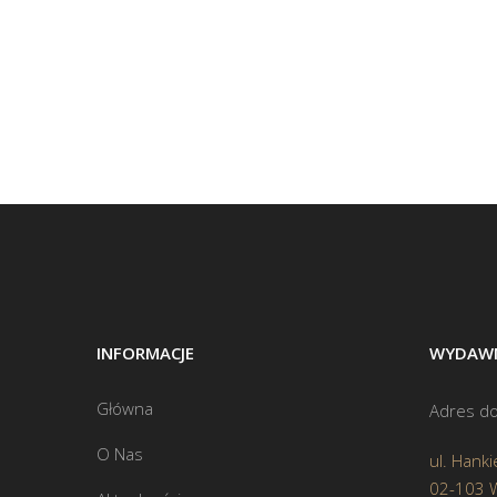
INFORMACJE
WYDAWN
Główna
Adres do
O Nas
ul. Hanki
02-103 