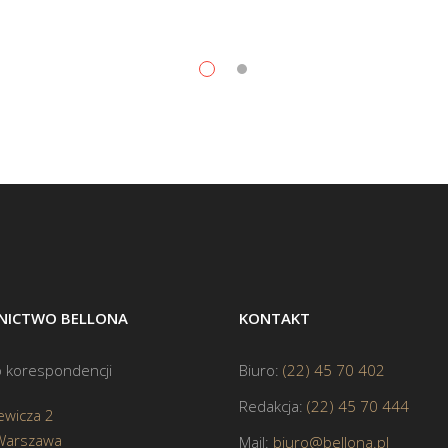
ICTWO BELLONA
KONTAKT
 korespondencji
Biuro:
(22) 45 70 402
Redakcja:
(22) 45 70 444
ewicza 2
Warszawa
Mail:
biuro@bellona.pl