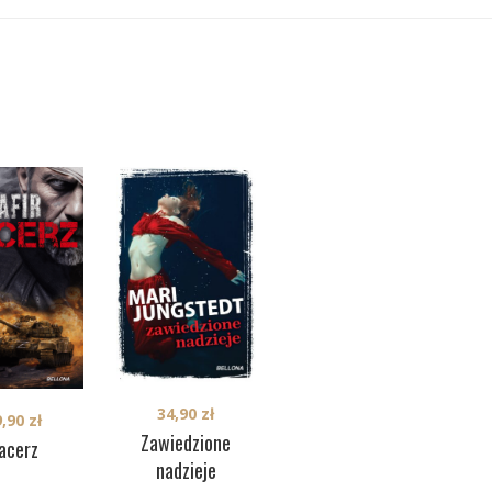
34,90
zł
39,90
zł
9,90
zł
Zawiedzione
Cie
Niewypowiedziany
acerz
nadzieje