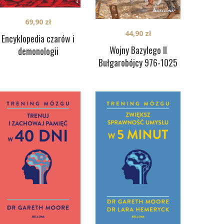
69,90
zł
44,90
zł
Encyklopedia czarów i
Wojny Bazylego II
demonologii
Bułgarobójcy 976-1025