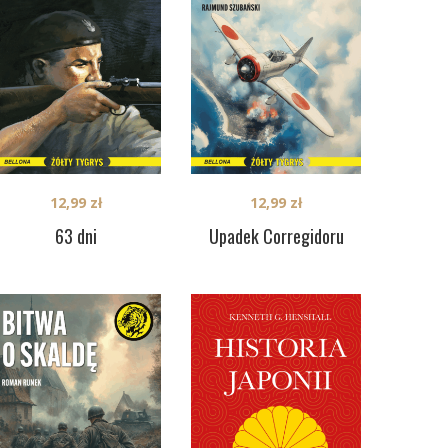
12,99
zł
12,99
zł
63 dni
Upadek Corregidoru