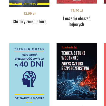
79,90
zł
12,99
zł
Leczenie obrażeń
Chrobry zmienia kurs
bojowych