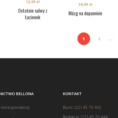
12,99
zł
34,99
zł
Ostatnie salwy z
Mózg na dopaminie
Łazienek
1
2
…
ICTWO BELLONA
KONTAKT
 korespondencji
Biuro:
(22) 45 70 402
Redakcja:
(22) 45 70 444