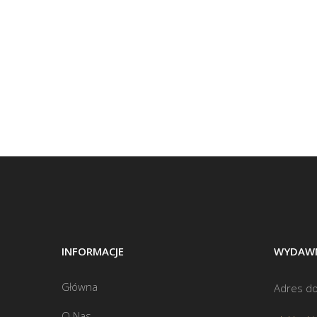
INFORMACJE
WYDAWN
Główna
Adres do
O Nas