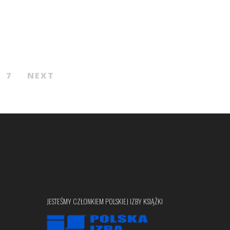
7
NEXT
JESTEŚMY CZŁONKIEM POLSKIEJ IZBY KSIĄŻKI