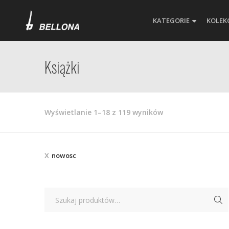
KATEGORIE
KOLEK
Książki
Posortowane
Wyświetlanie 1–18 z 119 wyników
według
najnowszych
nowosc