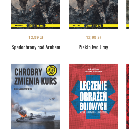
12,99
zł
12,99
zł
Spadochrony nad Arnhem
Piekło Iwo Jimy