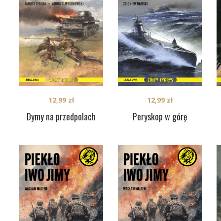
12,99
zł
12,99
zł
Dymy na przedpolach
Peryskop w górę