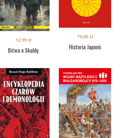
79,90
zł
12,99
zł
Historia Japonii
Bitwa o Skaldę