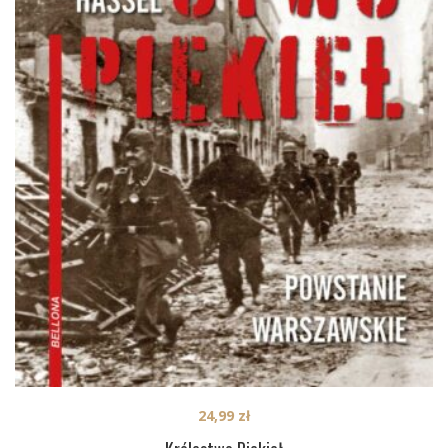
24,99
zł