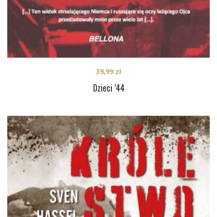
39,99
zł
Dzieci ’44