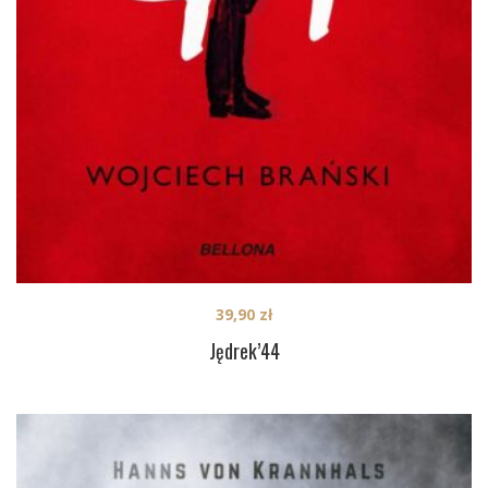
39,90
zł
Jędrek’44