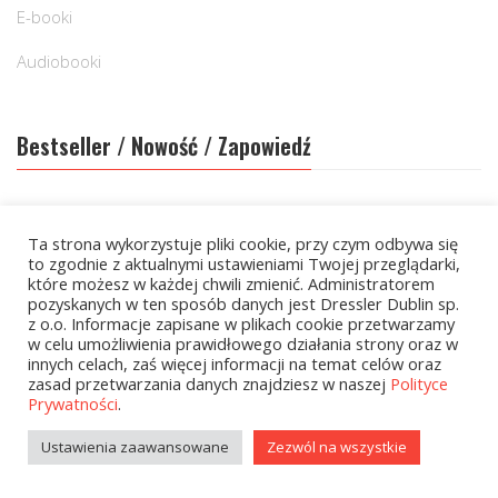
E-booki
Audiobooki
Bestseller / Nowość / Zapowiedź
Nowość
Ta strona wykorzystuje pliki cookie, przy czym odbywa się
to zgodnie z aktualnymi ustawieniami Twojej przeglądarki,
które możesz w każdej chwili zmienić. Administratorem
Cena
pozyskanych w ten sposób danych jest Dressler Dublin sp.
z o.o. Informacje zapisane w plikach cookie przetwarzamy
w celu umożliwienia prawidłowego działania strony oraz w
innych celach, zaś więcej informacji na temat celów oraz
zasad przetwarzania danych znajdziesz w naszej
Polityce
Cena:
20 zł
—
80 zł
Prywatności
.
FILTRUJ
Ustawienia zaawansowane
Zezwól na wszystkie