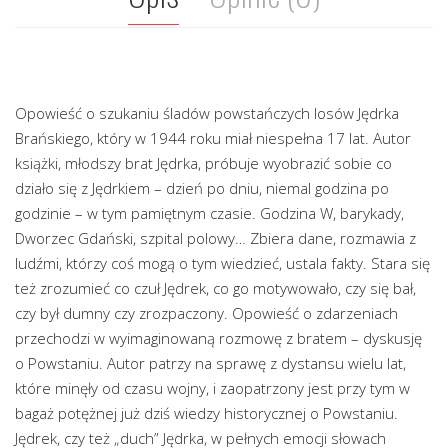
Opowieść o szukaniu śladów powstańczych losów Jędrka
Brańskiego, który w 1944 roku miał niespełna 17 lat. Autor
książki, młodszy brat Jędrka, próbuje wyobrazić sobie co
działo się z Jędrkiem – dzień po dniu, niemal godzina po
godzinie – w tym pamiętnym czasie. Godzina W, barykady,
Dworzec Gdański, szpital polowy… Zbiera dane, rozmawia z
ludźmi, którzy coś mogą o tym wiedzieć, ustala fakty. Stara się
też zrozumieć co czuł Jędrek, co go motywowało, czy się bał,
czy był dumny czy zrozpaczony. Opowieść o zdarzeniach
przechodzi w wyimaginowaną rozmowę z bratem – dyskusję
o Powstaniu. Autor patrzy na sprawę z dystansu wielu lat,
które minęły od czasu wojny, i zaopatrzony jest przy tym w
bagaż potężnej już dziś wiedzy historycznej o Powstaniu.
Jędrek, czy też „duch” Jędrka, w pełnych emocji słowach