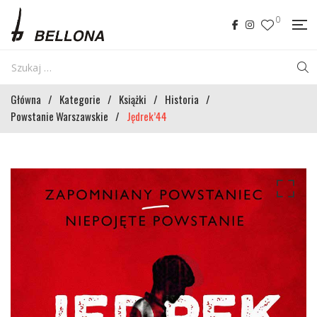
0
Główna
/
Kategorie
/
Książki
/
Historia
/
Powstanie Warszawskie
/
Jędrek’44