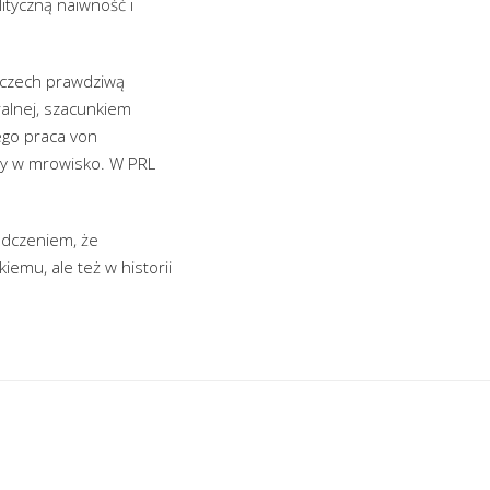
ityczną naiwność i
mczech prawdziwą
ralnej, szacunkiem
ego praca von
ony w mrowisko. W PRL
iadczeniem, że
emu, ale też w historii