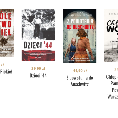
9
zł
39,99
zł
3
44,90
zł
Piekieł
Dzieci ’44
Chłopi
Z powstania do
Pam
Auschwitz
Po
Wars