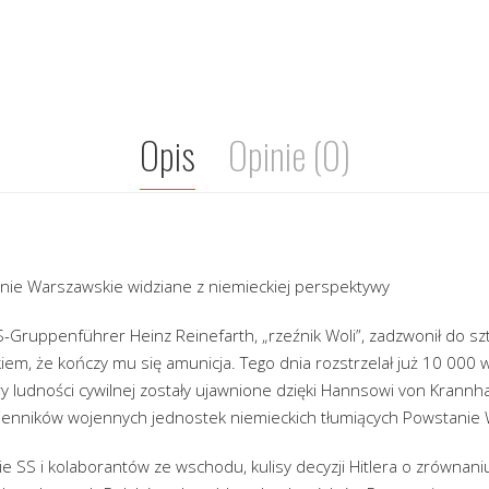
Opis
Opinie (0)
nie Warszawskie widziane z niemieckiej perspektywy
-Gruppenführer Heinz Reinefarth, „rzeźnik Woli”, zadzwonił do szt
m, że kończy mu się amunicja. Tego dnia rozstrzelał już 10 000 w
y ludności cywilnej zostały ujawnione dzięki Hannsowi von Krannha
zienników wojennych jednostek niemieckich tłumiących Powstanie
ie SS i kolaborantów ze wschodu, kulisy decyzji Hitlera o zrównan