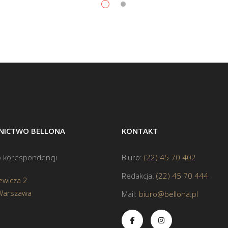
ICTWO BELLONA
KONTAKT
 korespondencji
Biuro:
(22) 45 70 402
Redakcja:
(22) 45 70 444
ewicza 2
Warszawa
Mail:
biuro@bellona.pl