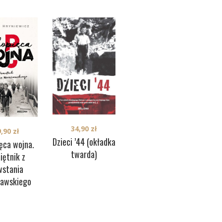
39,90
zł
34,90
zł
9,90
zł
Ziutek. Chłopiec
Dzieci ’44 (okładka
Spo
ęca wojna.
od „Parasola”
twarda)
SS 
iętnik z
Sz
wstania
z
zawskiego
w