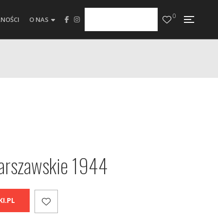
0
NOŚCI
O NAS
arszawskie 1944
I.PL