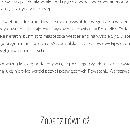
da walczących Polaków, ale też krytyka dowódców Powstania za pol
rategii i taktyce wojskowej.
 i świetnie udokumentowane dzieło wywołało swego czasu w Nie
kiedy dawni naziści zajmowali wysokie stanowiska w Republice Fede
Reinefarth, burmistrz miasteczka Westerland na wyspie Sylt. Dlat
o przynajmniej zbrodnie SS, zadziałała jak przysłowiowy kij włoż
względów cenzuralnych.
dzo ważną książkę oddajemy w ręce polskiego czytelnika, z prześw
ą lukę nie tylko wśród pozycji poświęconych Powstaniu Warszawski
Zobacz również