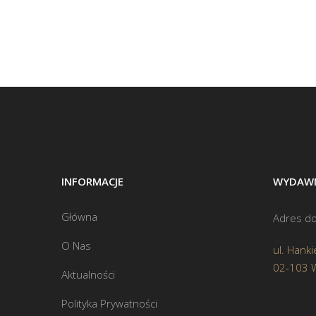
INFORMACJE
WYDAWN
Główna
Adres do
O Nas
ul. Hanki
02-103 
Aktualności
Polityka Prywatności