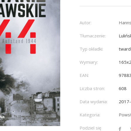
Autor:
Hanns
Tłumaczenie:
Lulińs
Typ okładki:
tward
Wymiary:
165x
EAN:
9788
Liczba stron:
608
Data wydania:
2017
Kategoria:
Powst
Podziel się