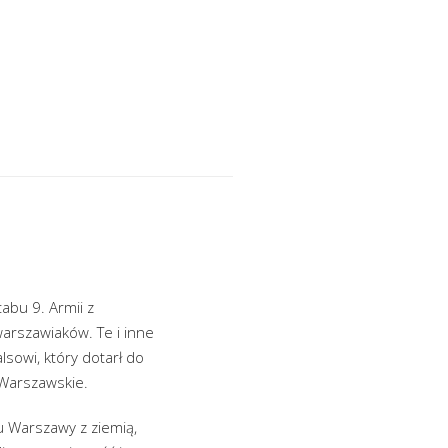
abu 9. Armii z
arszawiaków. Te i inne
lsowi, który dotarł do
 Warszawskie.
iu Warszawy z ziemią,