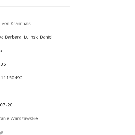
 von Krannhals
ka Barbara, Luliński Daniel
a
235
311150492
-07-20
anie Warszawskie