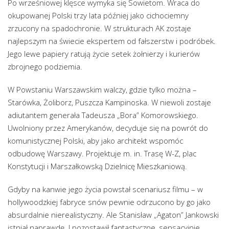
Po wrześniowej klęsce wymyka się Sowietom. Wraca do
okupowanej Polski trzy lata później jako cichociemny
zrzucony na spadochronie. W strukturach AK zostaje
najlepszym na świecie ekspertem od fałszerstw i podróbek.
Jego lewe papiery ratują życie setek żołnierzy i kurierów
zbrojnego podziemia.
W Powstaniu Warszawskim walczy, gdzie tylko można –
Starówka, Żoliborz, Puszcza Kampinoska. W niewoli zostaje
adiutantem generała Tadeusza „Bora” Komorowskiego.
Uwolniony przez Amerykanów, decyduje się na powrót do
komunistycznej Polski, aby jako architekt wspomóc
odbudowę Warszawy. Projektuje m. in. Trasę W-Z, plac
Konstytucji i Marszałkowską Dzielnicę Mieszkaniową.
Gdyby na kanwie jego życia powstał scenariusz filmu – w
hollywoodzkiej fabryce snów pewnie odrzucono by go jako
absurdalnie nierealistyczny. Ale Stanisław „Agaton” Jankowski
istniał naprawdę. I pozostawił fantastyczne, sensacyjnie