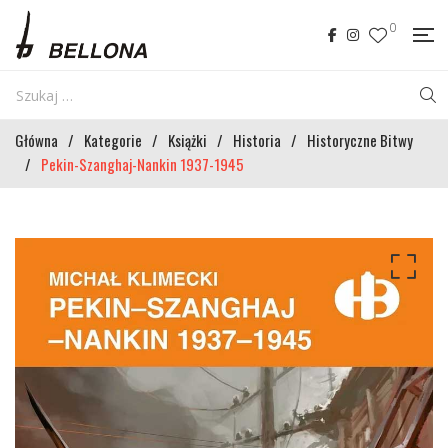
0
Główna
/
Kategorie
/
Książki
/
Historia
/
Historyczne Bitwy
/
Pekin-Szanghaj-Nankin 1937-1945