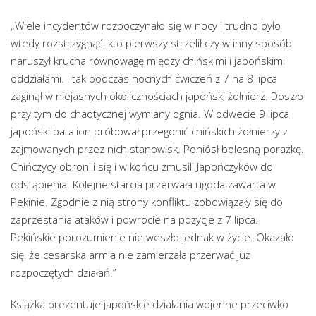
„Wiele incydentów rozpoczynało się w nocy i trudno było
wtedy rozstrzygnąć, kto pierwszy strzelił czy w inny sposób
naruszył krucha równowagę między chińskimi i japońskimi
oddziałami. I tak podczas nocnych ćwiczeń z 7 na 8 lipca
zaginął w niejasnych okolicznościach japoński żołnierz. Doszło
przy tym do chaotycznej wymiany ognia. W odwecie 9 lipca
japoński batalion próbował przegonić chińskich żołnierzy z
zajmowanych przez nich stanowisk. Poniósł bolesną porażkę.
Chińczycy obronili się i w końcu zmusili Japończyków do
odstąpienia. Kolejne starcia przerwała ugoda zawarta w
Pekinie. Zgodnie z nią strony konfliktu zobowiązały się do
zaprzestania ataków i powrocie na pozycje z 7 lipca.
Pekińskie porozumienie nie weszło jednak w życie. Okazało
się, że cesarska armia nie zamierzała przerwać już
rozpoczętych działań.”
Książka prezentuje japońskie działania wojenne przeciwko