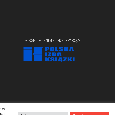
JESTEŚMY CZŁONKIEM POLSKIEJ IZBY KSIĄŻKI
z w
Copyright © 2020 bellona.pl
ach