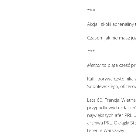
***
Akcja i skoki adrenaliny
Czasem jak nie masz już
***
Mentor
to piąta część p
Kafir porywa czytelnika
Sobolewskiego, oficerów
Lata 60. Francja, Wiet
przypadkowych zdarzeń j
największych afer PRL-u,
archiwa PRL, Okrągły St
terenie Warszawy.