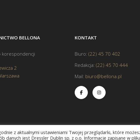
ICTWO BELLONA
KONTAKT
 korespondencji
Biuro:
(22) 45 70 402
Redakcja:
(22) 45 70 444
ewicza 2
Warszawa
Mail:
biuro@bellona.pl
zgodnie z aktualnymi ustawieniami Twojej przeglądarki, które możes
b danych jest Dressler Dublin sp. z o.o. Informacje zapisane w plik