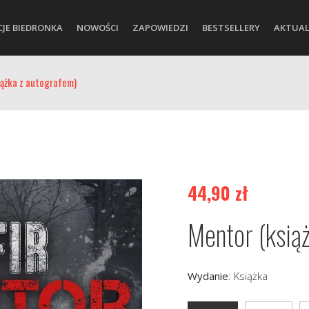
CJE BIEDRONKA
NOWOŚCI
ZAPOWIEDZI
BESTSELLERY
AKTUAL
iążka z autografem)
44,90
zł
Mentor (ksią
Wydanie
:
Książka