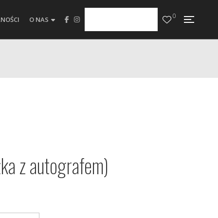
0
NOŚCI
O NAS
żka z autografem)