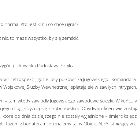
 to norma. Kto jest kim i co chce ugrać?
 nic, to masz wszystko, by się zemścić.
rzygód pułkownika Radosława Sztylca.
 w wir retrospekcji, gdzie losy pułkownika Jugowskiego i Komandor
 Wojskowej Służby Wewnętrznej, splatają się w zawiłych intrygach
nam – tam wtedy zawiodły Jugowskiego zawodowe ścieżki. W końcu 
ego drogi krzyżują się z Sobolewskim. Obydwaj oficerowie zostają
 które do dnia dzisiejszego nie zostały wyjaśnione – śmierć księdz
ół. Razem z bohaterami poznajemy tajny Obiekt ALFA istniejący w 