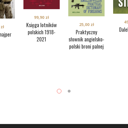
99,90
zł
4
Księga lotników
25,00
zł
0
zł
Dale
polskich 1918-
Praktyczny
najper
2021
słownik angielsko-
polski broni palnej