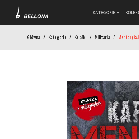
KATEGORIE
KOLEK
Główna
/
Kategorie
/
Książki
/
Militaria
/
Mentor (ks