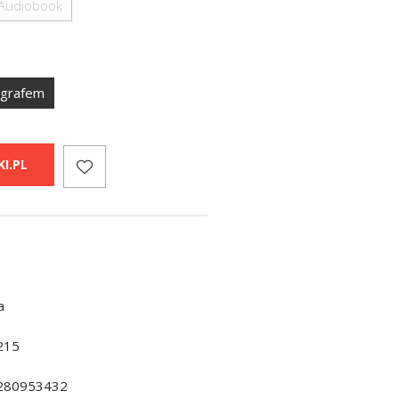
Audiobook
ografem
I.PL
a
215
280953432