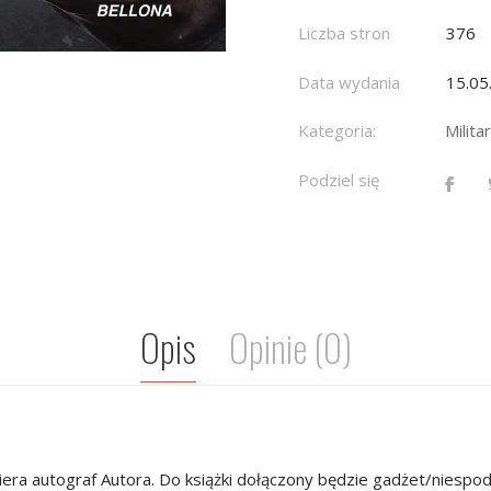
Liczba stron
376
Data wydania
15.05
Kategoria:
Militar
Podziel się
Opis
Opinie (0)
ra autograf Autora. Do książki dołączony będzie gadżet/niespod