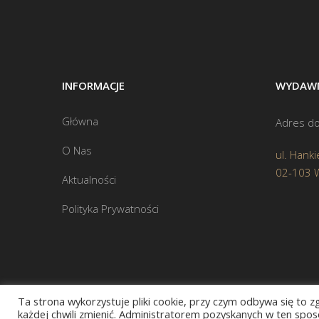
INFORMACJE
WYDAWN
Główna
Adres do
O Nas
ul. Hanki
02-103 
Aktualności
Polityka Prywatności
Ta strona wykorzystuje pliki cookie, przy czym odbywa się to 
każdej chwili zmienić. Administratorem pozyskanych w ten sposó