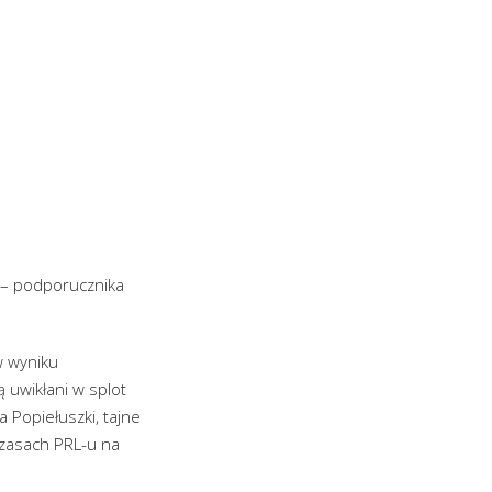
a – podporucznika
.
w wyniku
 uwikłani w splot
a Popiełuszki, tajne
czasach PRL-u na