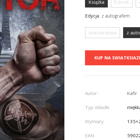
Książka
E-book
Edycja
:
z autografem
standardowa
z aut
KUP NA SWIATKSIAZK
Autor:
Kafir
Typ okładki
miękk
Wymiary
135×
EAN
5902