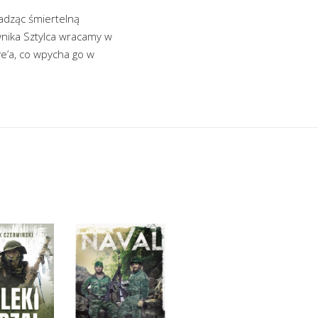
wadząc śmiertelną
wnika Sztylca wracamy w
e’a, co wpycha go w