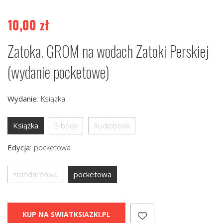
10,00
zł
Zatoka. GROM na wodach Zatoki Perskiej
(wydanie pocketowe)
Wydanie
:
Książka
Książka
E-book
Audiobook
Edycja
:
pocketowa
standardowa
pocketowa
KUP NA SWIATKSIAZKI.PL