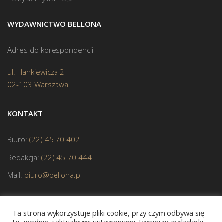
WYDAWNICTWO BELLONA
Adres do korespondencji
ul. Hankiewicza 2
02-103 Warszawa
KONTAKT
Biuro:
(22) 45 70 402
Redakcja:
(22) 45 70 444
Mail:
biuro@bellona.pl
Ta strona wykorzystuje pliki cookie, przy czym odbywa się
to zgodnie z aktualnymi ustawieniami Twojej przeglądarki,