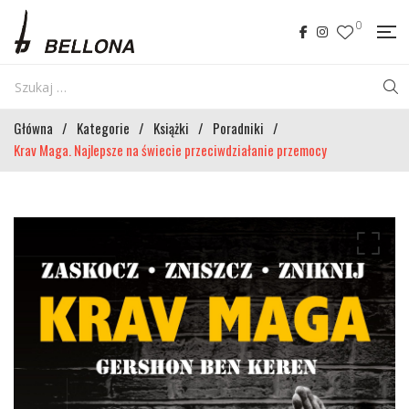
0
Główna
/
Kategorie
/
Książki
/
Poradniki
/
Krav Maga. Najlepsze na świecie przeciwdziałanie przemocy