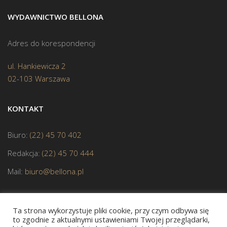
WYDAWNICTWO BELLONA
Adres do korespondencji
ul. Hankiewicza 2
02-103 Warszawa
KONTAKT
Biuro:
(22) 45 70 402
Redakcja:
(22) 45 70 444
Mail:
biuro@bellona.pl
Ta strona wykorzystuje pliki cookie, przy czym odbywa się
to zgodnie z aktualnymi ustawieniami Twojej przeglądarki,