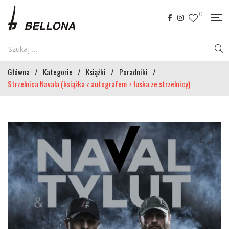
0
Główna
/
Kategorie
/
Książki
/
Poradniki
/
Strzelnica Navala (książka z autografem + łuska ze strzelnicy)