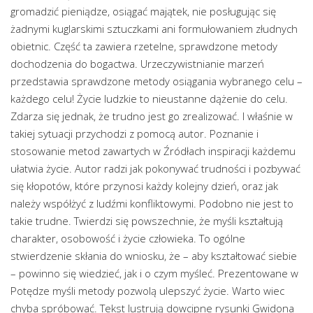
gromadzić pieniądze, osiągać majątek, nie posługując się
żadnymi kuglarskimi sztuczkami ani formułowaniem złudnych
obietnic. Część ta zawiera rzetelne, sprawdzone metody
dochodzenia do bogactwa. Urzeczywistnianie marzeń
przedstawia sprawdzone metody osiągania wybranego celu –
każdego celu! Życie ludzkie to nieustanne dążenie do celu.
Zdarza się jednak, że trudno jest go zrealizować. I właśnie w
takiej sytuacji przychodzi z pomocą autor. Poznanie i
stosowanie metod zawartych w Źródłach inspiracji każdemu
ułatwia życie. Autor radzi jak pokonywać trudności i pozbywać
się kłopotów, które przynosi każdy kolejny dzień, oraz jak
należy współżyć z ludźmi konfliktowymi. Podobno nie jest to
takie trudne. Twierdzi się powszechnie, że myśli kształtują
charakter, osobowość i życie człowieka. To ogólne
stwierdzenie skłania do wniosku, że – aby kształtować siebie
– powinno się wiedzieć, jak i o czym myśleć. Prezentowane w
Potędze myśli metody pozwolą ulepszyć życie. Warto wiec
chyba spróbować. Tekst lustrują dowcipne rysunki Gwidona