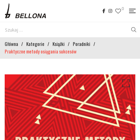
0
Główna
/
Kategorie
/
Książki
/
Poradniki
/
Praktyczne metody osiągania sukcesów