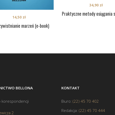
34,90
zł
Praktyczne metody osiągania 
14,50
zł
ywistnianie marzeń (e-book)
ICTWO BELLONA
KONTAKT
 korespondencji
Biuro:
(22) 45 70 402
Redakcja:
(22) 45 70 444
ewicza 2