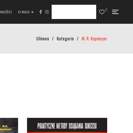
0
NOŚCI
O NAS
Główna
/
Kategorie
/
M. R. Kopmeyer