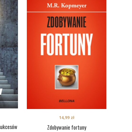
14,99
zł
sukcesów
Zdobywanie fortuny