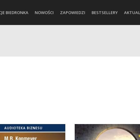
CJE BIEDRONKA
NOWOŚCI
ZAPOWIEDZI
BESTSELLERY
AKTUAL