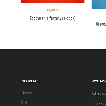
14,00
zł
Zdobywanie fortuny (e-book)
Urzecz
INFORMACJE
WYDAWN
Główna
Adres do
O Nas
ul. Hanki