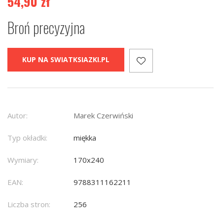
54,90
zł
Broń precyzyjna
KUP NA SWIATKSIAZKI.PL
Autor:
Marek Czerwiński
Typ okładki:
miękka
Wymiary:
170x240
EAN:
9788311162211
Liczba stron:
256