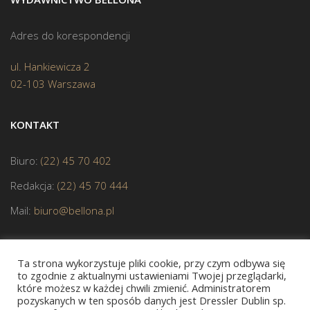
Adres do korespondencji
ul. Hankiewicza 2
02-103 Warszawa
KONTAKT
Biuro:
(22) 45 70 402
Redakcja:
(22) 45 70 444
Mail:
biuro@bellona.pl
Ta strona wykorzystuje pliki cookie, przy czym odbywa się
to zgodnie z aktualnymi ustawieniami Twojej przeglądarki,
które możesz w każdej chwili zmienić. Administratorem
pozyskanych w ten sposób danych jest Dressler Dublin sp.