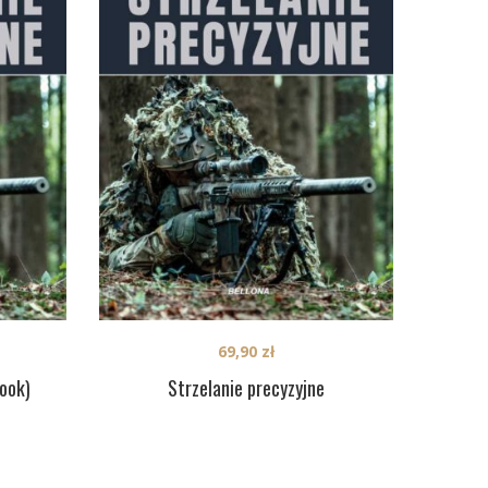
69,90
zł
book)
Strzelanie precyzyjne