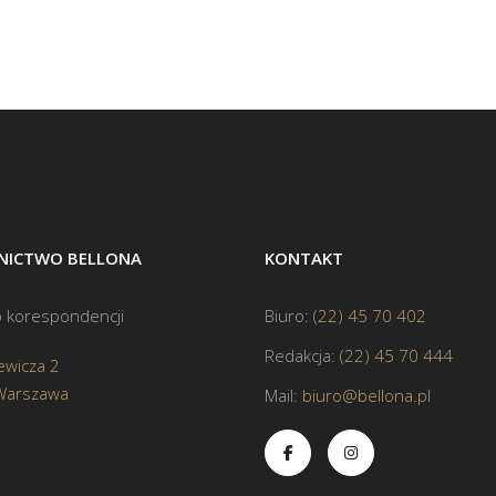
ICTWO BELLONA
KONTAKT
 korespondencji
Biuro:
(22) 45 70 402
Redakcja:
(22) 45 70 444
ewicza 2
Warszawa
Mail:
biuro@bellona.pl