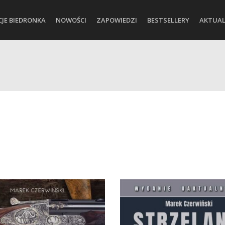
CJE BIEDRONKA
NOWOŚCI
ZAPOWIEDZI
BESTSELLERY
AKTUAL