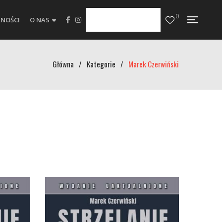
0
NOŚCI
O NAS
Główna
/
Kategorie
/
Marek Czerwiński