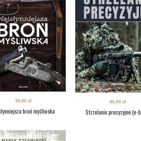
99,90
zł
63,00
zł
słynniejsza broń myśliwska
Strzelanie precyzyjne (e-