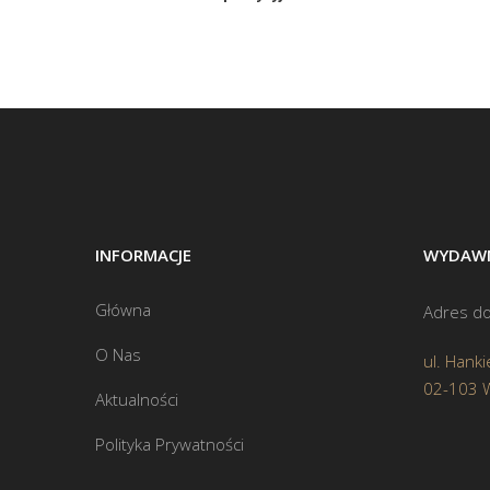
INFORMACJE
WYDAWN
Główna
Adres do
O Nas
ul. Hanki
02-103 
Aktualności
Polityka Prywatności