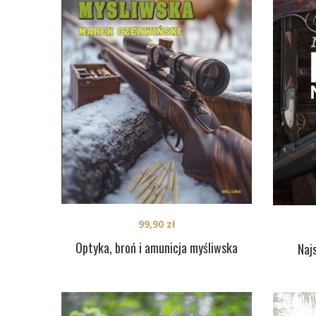
99,90
zł
Optyka, broń i amunicja myśliwska
Naj