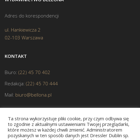
Adres do korespondencji
ul. Hankiewicza 2
02-103 Warszawa
KONTAKT
Biuro:
(22) 45 70 402
Redakcja:
(22) 45 70 444
Mail:
biuro@bellona.pl
Ta strona wykorzystuje pliki cookie, przy czym odbywa się
to zgodnie z aktualnymi ustawieniami Twojej przeglądarki,
które możesz w każdej chwili zmienić. Administratorem
pozyskanych w ten sposób danych jest Dressler Dublin sp.