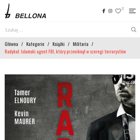
0
Główna
/
Kategorie
/
Książki
/
Militaria
/
Radykał. Islamski agent FBI, który przeniknął w szeregi terrorystów