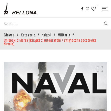
0
Główna
/
Kategorie
/
Książki
/
Militaria
/
Chłopaki z Marsa (książka z autografem + świąteczna pocztówka
Navala)