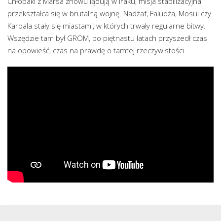
Chłopaki z Marsa znowu lądują w Iraku, misja stabilizacyjna
przekształca się w brutalną wojnę. Nadżaf, Faludża, Mosul czy
Karbala stały się miastami, w których trwały regularne bitwy.
Wszędzie tam był GROM, po piętnastu latach przyszedł czas
na opowieść, czas na prawdę o tamtej rzeczywistości.