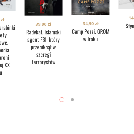
14
0
zł
34,90
zł
39,90
zł
Sły
arabinki
Camp Pozzi. GROM
Radykał. Islamski
lety
w Iraku
agent FBI, który
owe.
przeniknął w
pedia
szeregi
broni
terrorystów
ej XX
u