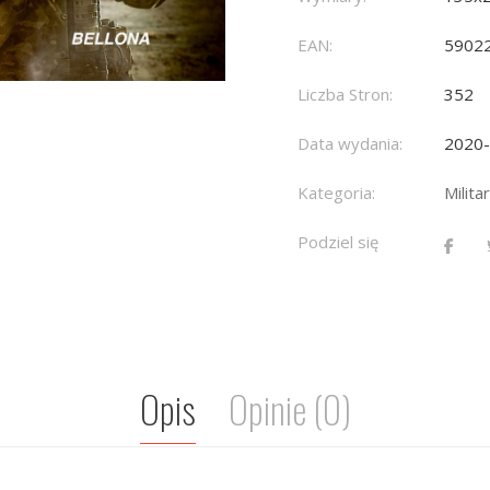
EAN:
5902
Liczba Stron:
352
Data wydania:
2020
Kategoria:
Militar
Podziel się
Opis
Opinie (0)