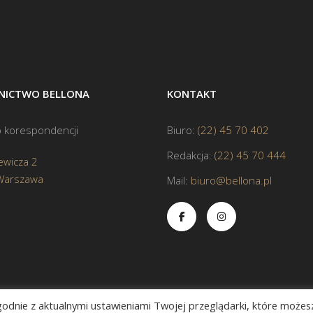
ICTWO BELLONA
KONTAKT
 korespondencji
Biuro:
(22) 45 70 402
Redakcja:
(22) 45 70 444
ewicza 2
Warszawa
Mail:
biuro@bellona.pl
zgodnie z aktualnymi ustawieniami Twojej przeglądarki, które możes