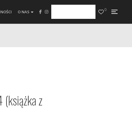
0
NOŚCI
O NAS
 (książka z