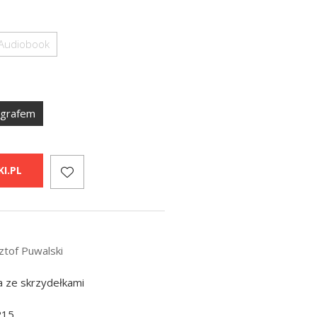
Audiobook
ografem
I.PL
ztof Puwalski
a ze skrzydełkami
215