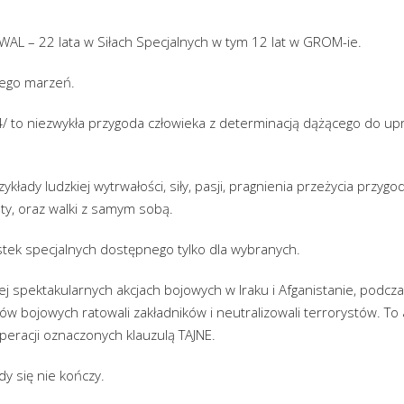
WAL – 22 lata w Siłach Specjalnych w tym 12 lat w GROM-ie.
jego marzeń.
4/ to niezwykła przygoda człowieka z determinacją dążącego do u
kłady ludzkiej wytrwałości, siły, pasji, pragnienia przeżycia przygody
ty, oraz walki z samym sobą.
stek specjalnych dostępnego tylko dla wybranych.
ej spektakularnych akcjach bojowych w Iraku i Afganistanie, podcz
ów bojowych ratowali zakładników i neutralizowali terrorystów. To a
operacji oznaczonych klauzulą TAJNE.
y się nie kończy.