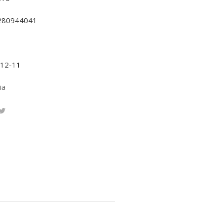
280944041
-12-11
ia