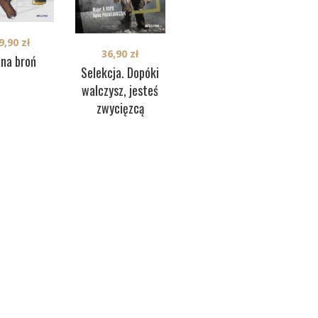
9,90
zł
34,90
zł
36,90
zł
nna broń
72 godziny
Ko
Selekcja. Dopóki
s
walczysz, jesteś
A
zwycięzcą