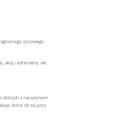
pragnionego życiowego
, akcji i adrenaliny, ale
as których z narażeniem
kcje, które do tej pory