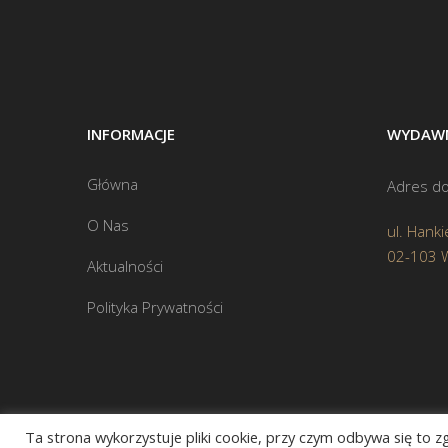
INFORMACJE
WYDAWN
Główna
Adres do
O Nas
ul. Hanki
02-103 
Aktualności
Polityka Prywatności
Ta strona wykorzystuje pliki cookie, przy czym odbywa się to 