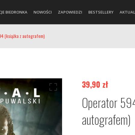
CJE BIEDRONKA
NOWOŚCI
ZAPOWIEDZI
BESTSELLERY
AKTUAL
94 (książka z autografem)
39,90
zł
Operator 594
autografem)