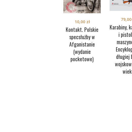
79,0
10,00
zł
Karabiny, k
Kontakt. Polskie
i pisto
specsłużby w
maszyn
Afganistanie
Encyklo
(wydanie
długiej 
pocketowe)
wojskow
wiek