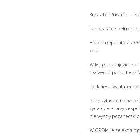
Krzysztof Puwalski – PU
Ten czas to spełnienie 
Historia Operatora /59
celu.
W książce znajdziesz przy
też wyczerpania, tęskno
Dotkniesz świata jedno
Przeczytasz o najbardzi
życia operatorzy zespoł
nie wyszły poza teczki 
W GROM-ie selekcja nigd