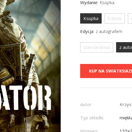
Wydanie
:
Książka
Książka
E-book
Edycja
:
z autografem
standardowa
z aut
KUP NA SWIATKSIAZK
Autor:
Krzys
Typ okładki:
miękk
Wymiary:
135x