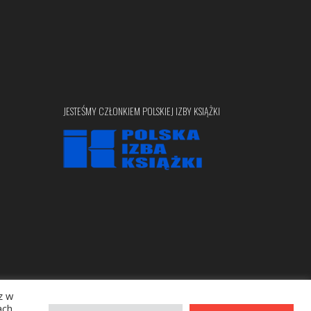
JESTEŚMY CZŁONKIEM POLSKIEJ IZBY KSIĄŻKI
z w
Copyright © 2020 bellona.pl
ach