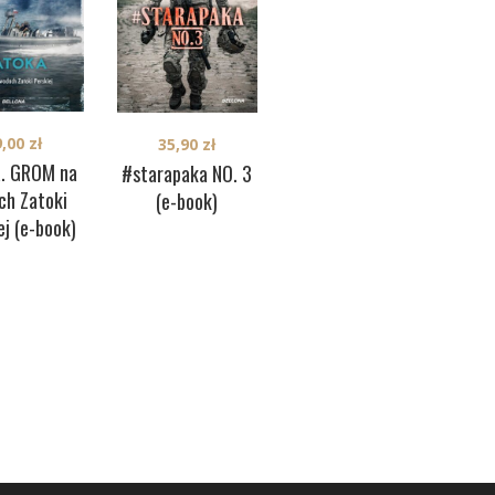
55,00
zł
9,00
zł
35,90
zł
Lider w stylu
a. GROM na
#starapaka NO. 3
Rad
GROM (e-book)
ch Zatoki
(e-book)
ag
ej (e-book)
te