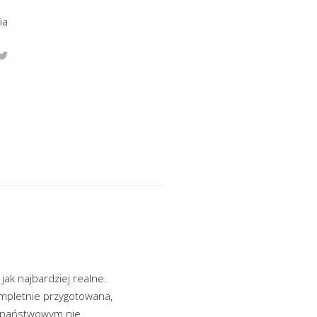
ia
ak najbardziej realne.
ompletnie przygotowana,
e państwowym nie