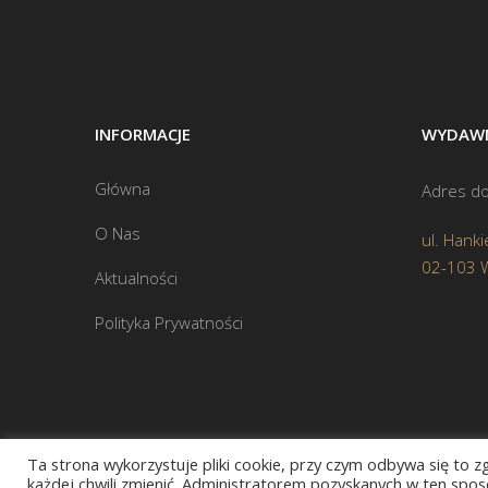
INFORMACJE
WYDAWN
Główna
Adres do
O Nas
ul. Hanki
02-103 
Aktualności
Polityka Prywatności
Ta strona wykorzystuje pliki cookie, przy czym odbywa się to 
każdej chwili zmienić. Administratorem pozyskanych w ten sposó