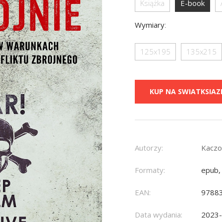
Książka
E-book
Wymiary
:
125x195
135x215
KUP NA SWIATKSIAZK
Autorzy:
Kaczo
Formaty:
epub,
EAN:
9788
Data wydania:
2023