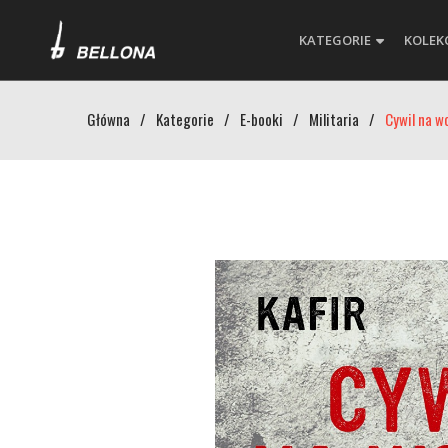
KATEGORIE
KOLEK
Główna
/
Kategorie
/
E-booki
/
Militaria
/
Cywil na w