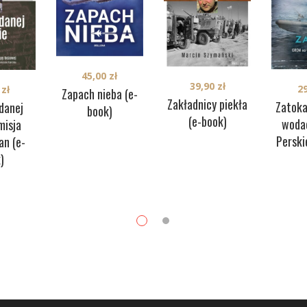
45,00
zł
39,90
zł
2
0
zł
Zapach nieba (e-
Zakładnicy piekła
Zatok
danej
book)
(e-book)
woda
misja
Perski
an (e-
)