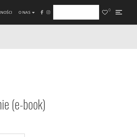
0
NOŚCI
O NAS
nie (e-book)