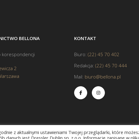
ICTWO BELLONA
KONTAKT
 korespondencji
Biuro:
(22) 45 70 402
Redakcja:
(22) 45 70 444
ewicza 2
Warszawa
Mail:
biuro@bellona.pl
zgodnie z aktualnymi ustawieniami Twojej przeglądarki, które możes
b danych jest Dressler Dublin sp. z o.o. Informacje zapisane w plik