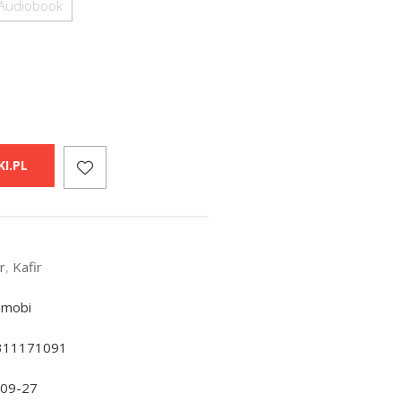
Audiobook
I.PL
r
,
Kafir
 mobi
311171091
-09-27