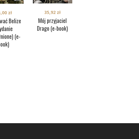
45,00
zł
35,92
zł
5,00
zł
Atomowa broń
A
Mój przyjaciel
wać Belize
Putina (edycja
ko
Drago (e-book)
ydanie
specjalna) (e-
nione) (e-
book)
book)