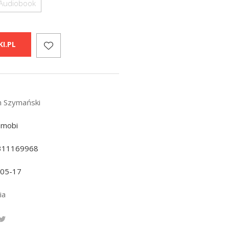
Audiobook
I.PL
n Szymański
 mobi
311169968
-05-17
ia