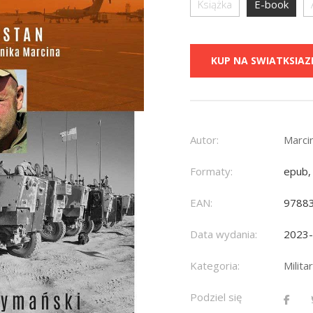
Książka
E-book
KUP NA SWIATKSIAZK
Autor:
Marci
Formaty:
epub,
EAN:
9788
Data wydania:
2023
Kategoria:
Militar
Podziel się