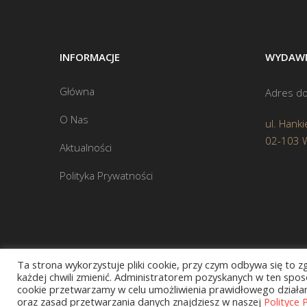
INFORMACJE
WYDAWN
Główna
Adres do
O Nas
ul. Hanki
02-103 
Aktualności
Polityka Prywatności
Ta strona wykorzystuje pliki cookie, przy czym odbywa się to 
każdej chwili zmienić. Administratorem pozyskanych w ten sposó
cookie przetwarzamy w celu umożliwienia prawidłowego działani
oraz zasad przetwarzania danych znajdziesz w naszej
Polityce 