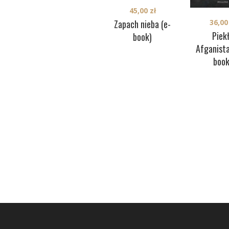
45,00
zł
Zapach nieba (e-
36,0
Piek
book)
Afganista
book