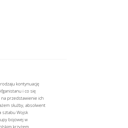
 rodzaju kontynuację
Afganistanu i co się
 na przedstawienie ich
tażem służby, absolwent
a sztabu Wojsk
grupy bojowej w
polskim krzyżem