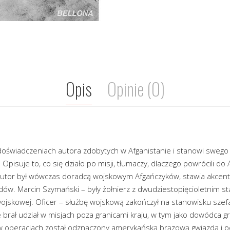
Opis
Opinie (0)
 doświadczeniach autora zdobytych w Afganistanie i stanowi swego
Opisuje to, co się działo po misji, tłumaczy, dlaczego powrócili do 
. Autor był wówczas doradcą wojskowym Afgańczyków, stawia akcent
dów. Marcin Szymański – były żołnierz z dwudziestopięcioletnim s
wojskowej. Oficer – służbę wojskową zakończył na stanowisku szef
e brał udział w misjach poza granicami kraju, w tym jako dowódca 
ł w operacjach został odznaczony amerykańską brązową gwiazdą i 