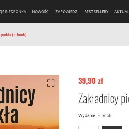
CJE BIEDRONKA
NOWOŚCI
ZAPOWIEDZI
BESTSELLERY
AKTUAL
 piekła (e-book)
39,90
zł
Zakładnicy pi
Wydanie
:
E-book