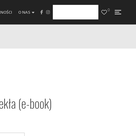
0
NOŚCI
O NAS
ekła (e-book)