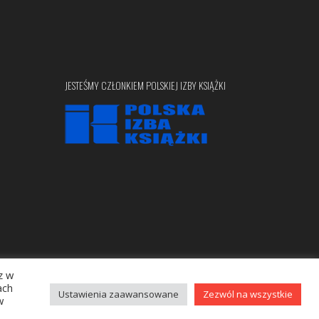
JESTEŚMY CZŁONKIEM POLSKIEJ IZBY KSIĄŻKI
z w
Copyright © 2020 bellona.pl
ach
Ustawienia zaawansowane
Zezwól na wszystkie
w