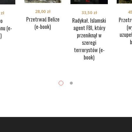
28,00
zł
4
33,50
zł
0
zł
Przetrwać Belize
Przetr
Radykał. Islamski
ło
(e-book)
(w
agent FBI, który
nu (e-
uzupeł
przeniknął w
)
szeregi
terrorystów (e-
book)