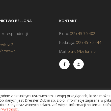
ICTWO BELLONA
KONTAKT
 korespondencji
Biuro:
(22) 45 70 402
Redakcja:
(22) 45 70 444
ewicza 2
Warszawa
Mail:
biuro@bellona.pl
zgodnie z aktualnymi ustawieniami Twojej przeglądarki, które możes
b danych jest Dressler Dublin sp. z o.o. Informacje zapisane w plik
a strony oraz w innych celach, zaś więcej informacji na temat celó
Prywatności
.