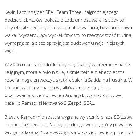
Kevin Lacz, snajper SEAL Team Three, najgroźniejszego
oddziału SEALsów, pokazuje codzienność walki i służby tej
elity elit sił specjalnych: ekstremalne warunki, bezpardonowa
walka i wyczerpujący wysiłek fizyczny to rzeczywistość trudna,
wymagająca, ale też sprzyjająca budowaniu najsilniejszych
więzi.
W 2006 roku zachodni Irak był pogrążony w przemocy na tle
religijnym, morale było niskie, a śmiertelnie niebezpieczna
rebelia mogła zniweczyć skutki obalenia Saddama Husajna. W
efekcie, w celu wsparcia wysiłków zmierzających do
opanowania stolicy prowincji Anbar, do walki w kluczowej
batalii o Ramadi skierowano 3 Zespół SEAL.
Bitwa o Ramadi nie została wygrana wyłącznie przez SEALsów
i jednostki specjalne. Nie było jednego wodza, który powaliłby
wroga na kolana. Szalę zwycięstwa w walce z rebelią przechylił