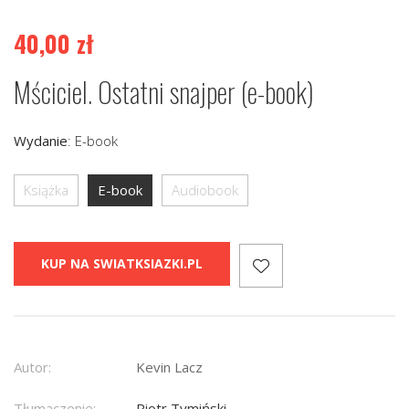
40,00
zł
Mściciel. Ostatni snajper (e-book)
Wydanie
:
E-book
Książka
E-book
Audiobook
KUP NA SWIATKSIAZKI.PL
Autor:
Kevin Lacz
Tłumaczenie:
Piotr Tymiński