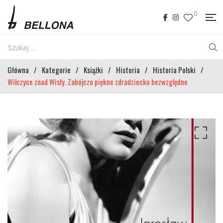
0
Główna
/
Kategorie
/
Książki
/
Historia
/
Historia Polski
/
Wilczyce znad Wisły. Zabójczo piękne zdradziecko bezwzględne