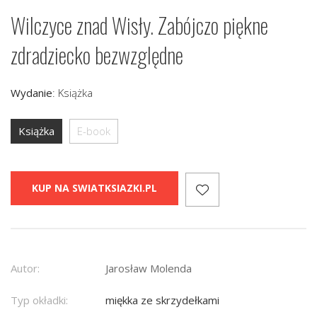
Wilczyce znad Wisły. Zabójczo piękne
zdradziecko bezwzględne
Wydanie
:
Książka
Książka
E-book
KUP NA SWIATKSIAZKI.PL
Autor:
Jarosław Molenda
Typ okładki:
miękka ze skrzydełkami