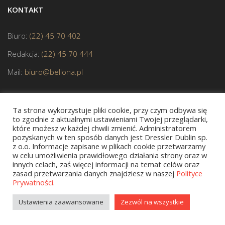
KONTAKT
Biuro:
(22) 45 70 402
Redakcja:
(22) 45 70 444
Mail:
biuro@bellona.pl
Ta strona wykorzystuje pliki cookie, przy czym odbywa się
to zgodnie z aktualnymi ustawieniami Twojej przeglądarki,
które możesz w każdej chwili zmienić. Administratorem
pozyskanych w ten sposób danych jest Dressler Dublin sp.
z o.o. Informacje zapisane w plikach cookie przetwarzamy
JESTEŚMY CZŁONKIEM POLSKIEJ IZBY KSIĄŻKI
w celu umożliwienia prawidłowego działania strony oraz w
innych celach, zaś więcej informacji na temat celów oraz
zasad przetwarzania danych znajdziesz w naszej
Polityce
Prywatności
.
Copyright © 2020 bellona.pl
Ustawienia zaawansowane
Zezwól na wszystkie